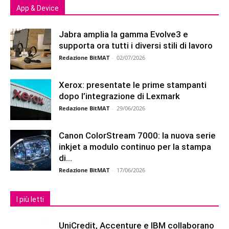
App & Device
Jabra amplia la gamma Evolve3 e
supporta ora tutti i diversi stili di lavoro
Redazione BitMAT
-
02/07/2026
Xerox: presentate le prime stampanti
dopo l’integrazione di Lexmark
Redazione BitMAT
-
29/06/2026
Canon ColorStream 7000: la nuova serie
inkjet a modulo continuo per la stampa
di...
Redazione BitMAT
-
17/06/2026
I più letti
UniCredit, Accenture e IBM collaborano