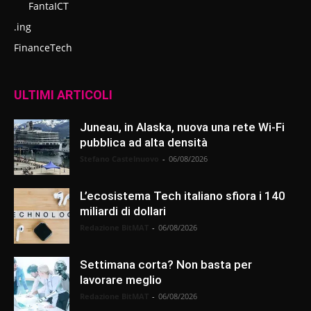
FantaICT
.ing
FinanceTech
ULTIMI ARTICOLI
Juneau, in Alaska, nuova una rete Wi-Fi
pubblica ad alta densità
Stefano Castelnuovo
-
06/08/2026
L’ecosistema Tech italiano sfiora i 140
miliardi di dollari
Redazione BitMAT
-
06/08/2026
Settimana corta? Non basta per
lavorare meglio
Redazione BitMAT
-
06/08/2026