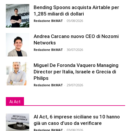
Bending Spoons acquista Airtable per
1,285 miliardi di dollari
Redazione BitMAT
-
05/08/2026
Andrea Carcano nuovo CEO di Nozomi
Networks
Redazione BitMAT
-
30/07/2026
Miguel De Foronda Vaquero Managing
Director per Italia, Israele e Grecia di
Philips
Redazione BitMAT
-
29/07/2026
Ai Act
AI Act, 6 imprese siciliane su 10 hanno
già un caso d’uso da verificare
Redazione BitMAT
-
03/08/2026