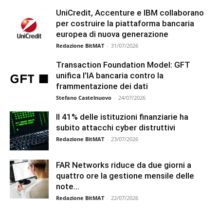
UniCredit, Accenture e IBM collaborano
per costruire la piattaforma bancaria
europea di nuova generazione
Redazione BitMAT
-
31/07/2026
Transaction Foundation Model: GFT
unifica l’IA bancaria contro la
frammentazione dei dati
Stefano Castelnuovo
-
24/07/2026
Il 41% delle istituzioni finanziarie ha
subito attacchi cyber distruttivi
Redazione BitMAT
-
23/07/2026
FAR Networks riduce da due giorni a
quattro ore la gestione mensile delle
note...
Redazione BitMAT
-
22/07/2026