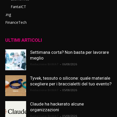
FantaICT
.ing
FinanceTech
ULTIMI ARTICOLI
Settimana corta? Non basta per lavorare
meglio
Redazione BitMAT
-
06/08/2026
Tyvek, tessuto o silicone: quale materiale
scegliere per i braccialetti del tuo evento?
Redazione BitMAT
-
05/08/2026
Claude ha hackerato alcune
organizzazioni
Redazione BitMAT
-
05/08/2026