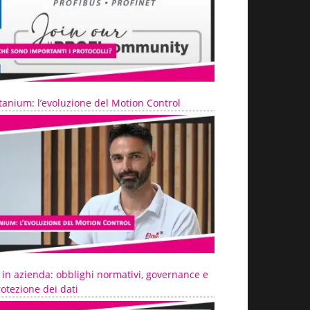
tanium: l’evoluzione del Motion Control
 in azienda: obblighi normativi, governance e
otezione dei dati