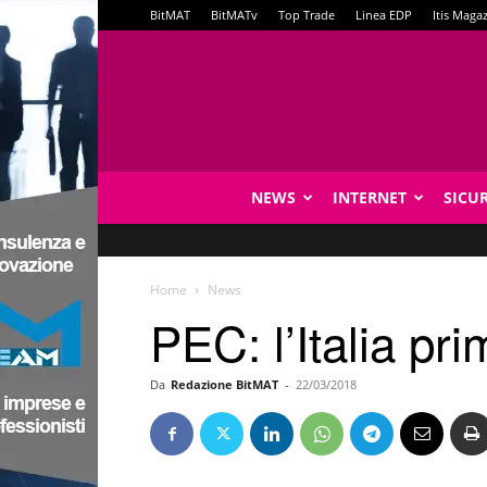
BitMAT
BitMATv
Top Trade
Linea EDP
Itis Maga
NEWS
INTERNET
SICU
Home
News
PEC: l’Italia pr
Da
Redazione BitMAT
-
22/03/2018