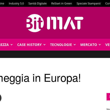
zine
Industry 5.0
Sanità Digitale
ReStart in Green
Speciale Stampanti
Con
REZZA
CASE HISTORY
TECNOLOGIE
MERCATO
VE
BitMat
imeggia in Europa!
Is