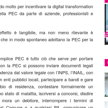
do molto per incentivare la digital transformation
la PEC da parte di aziende, professionisti e
effetto è tangibile, ma non meno rilevante è
ini che in modo spontaneo adottano la PEC per la
emplice PEC è tutto ciò che serve per portare
: con la PEC si possono inviare documenti legali
ndenza dal valore legale con l’INPS, l’INAIL, con
n enti pubblici locali, partecipare a bandi e gare
mbio di residenza, contestare formalmente un
stato di malattia, iscriversi a concorsi, disdire
n mora un debitore, interrompere i termini di
to al Comune o a qualsiasi PA, comunicare un