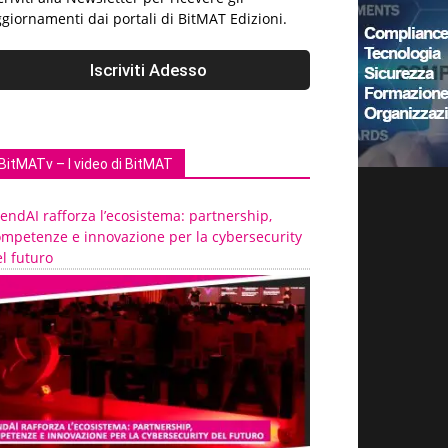
giornamenti dai portali di BitMAT Edizioni.
BitMATv – I video di BitMAT
endAI rafforza l’ecosistema: partnership,
ompetenze e innovazione per la cybersecurity
l futuro