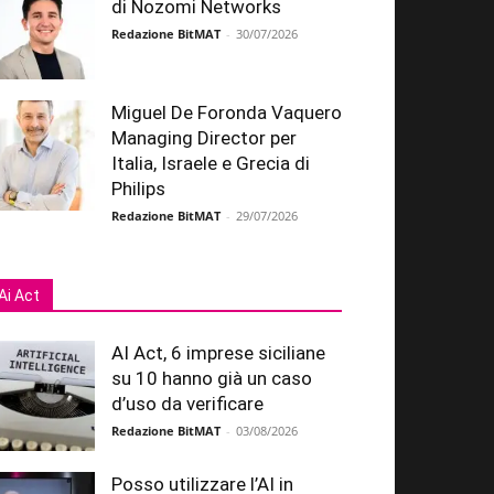
di Nozomi Networks
Redazione BitMAT
-
30/07/2026
Miguel De Foronda Vaquero
Managing Director per
Italia, Israele e Grecia di
Philips
Redazione BitMAT
-
29/07/2026
Ai Act
AI Act, 6 imprese siciliane
su 10 hanno già un caso
d’uso da verificare
Redazione BitMAT
-
03/08/2026
Posso utilizzare l’AI in