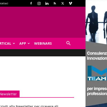
tattaci
RTICAL
APP
WEBINARS
Newsletter
criviti alla Newsletter per ricevere gli