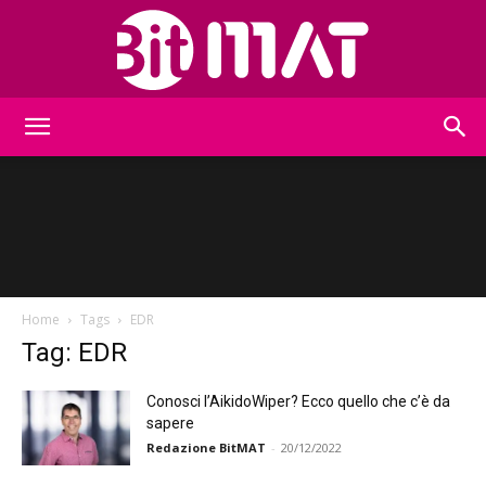
BitMat
Home
Tags
EDR
Tag: EDR
Conosci l’AikidoWiper? Ecco quello che c’è da
sapere
Redazione BitMAT
-
20/12/2022