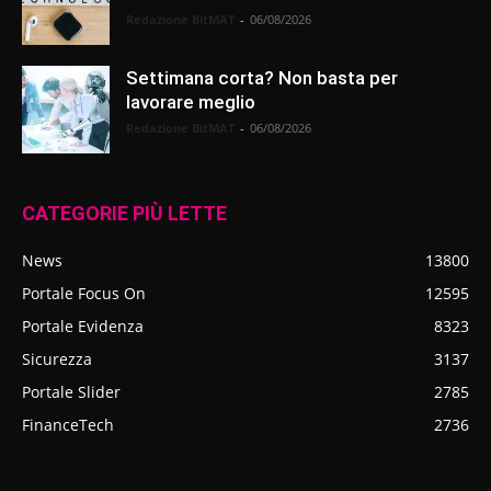
Redazione BitMAT
-
06/08/2026
Settimana corta? Non basta per
lavorare meglio
Redazione BitMAT
-
06/08/2026
CATEGORIE PIÙ LETTE
News
13800
Portale Focus On
12595
Portale Evidenza
8323
Sicurezza
3137
Portale Slider
2785
FinanceTech
2736