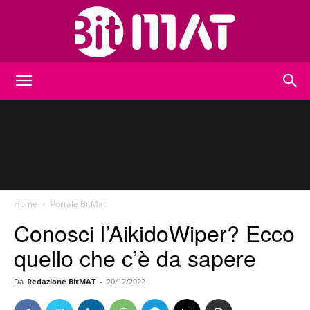
BitMat
Home
Portale BitMat
Conosci l’AikidoWiper? Ecco
quello che c’è da sapere
Da
Redazione BitMAT
-
20/12/2022