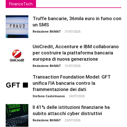
FinanceTech
Truffe bancarie, 36mila euro in fumo con
un SMS
Redazione BitMAT
-
31/07/2026
UniCredit, Accenture e IBM collaborano
per costruire la piattaforma bancaria
europea di nuova generazione
Redazione BitMAT
-
31/07/2026
Transaction Foundation Model: GFT
unifica l’IA bancaria contro la
frammentazione dei dati
Stefano Castelnuovo
-
24/07/2026
Il 41% delle istituzioni finanziarie ha
subito attacchi cyber distruttivi
Redazione BitMAT
-
23/07/2026