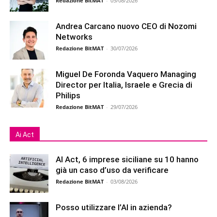
Redazione BitMAT
-
05/08/2026
Andrea Carcano nuovo CEO di Nozomi
Networks
Redazione BitMAT
-
30/07/2026
Miguel De Foronda Vaquero Managing
Director per Italia, Israele e Grecia di
Philips
Redazione BitMAT
-
29/07/2026
Ai Act
AI Act, 6 imprese siciliane su 10 hanno
già un caso d’uso da verificare
Redazione BitMAT
-
03/08/2026
Posso utilizzare l’AI in azienda?