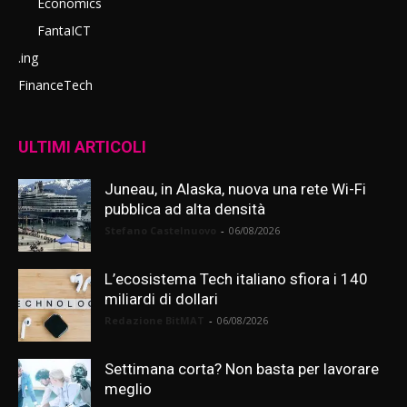
Economics
FantaICT
.ing
FinanceTech
ULTIMI ARTICOLI
Juneau, in Alaska, nuova una rete Wi-Fi
pubblica ad alta densità
Stefano Castelnuovo
-
06/08/2026
L’ecosistema Tech italiano sfiora i 140
miliardi di dollari
Redazione BitMAT
-
06/08/2026
Settimana corta? Non basta per lavorare
meglio