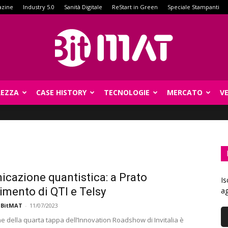
azine
Industry 5.0
Sanità Digitale
ReStart in Green
Speciale Stampanti
REZZA
CASE HISTORY
TECNOLOGIE
MERCATO
V
BitMat
cazione quantistica: a Prato
Is
rimento di QTI e Telsy
ag
 BitMAT
-
11/07/2023
ne della quarta tappa dell’Innovation Roadshow di Invitalia è