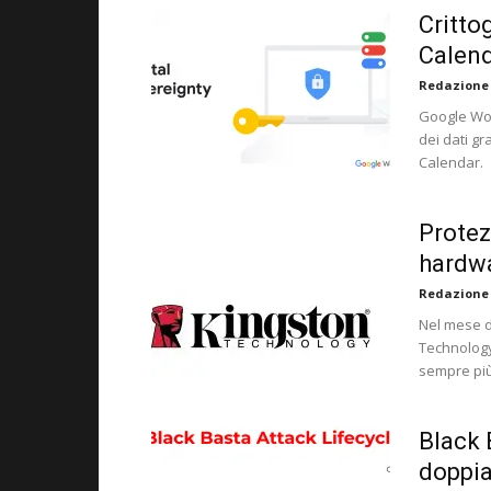
Crittog
Calen
Redazione
Google Wor
dei dati gr
Calendar.
Protez
hardwa
Redazione
Nel mese d
Technology
sempre più
Black 
doppia