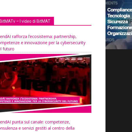
BitMATv – I video di BitMAT
endAI rafforza l’ecosistema: partnership,
mpetenze e innovazione per la cybersecurity
l futuro
endAI punta sul canale: competenze,
nsulenza e servizi gestiti al centro della