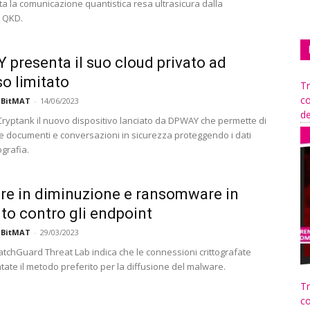
ta la comunicazione quantistica resa ultrasicura dalla
a QKD.
presenta il suo cloud privato ad
o limitato
Tr
co
 BitMAT
-
14/06/2023
de
Cryptank il nuovo dispositivo lanciato da DPWAY che permette di
e documenti e conversazioni in sicurezza proteggendo i dati
ografia.
e in diminuzione e ransomware in
o contro gli endpoint
 BitMAT
-
29/03/2023
atchGuard Threat Lab indica che le connessioni crittografate
tate il metodo preferito per la diffusione del malware.
Tr
co