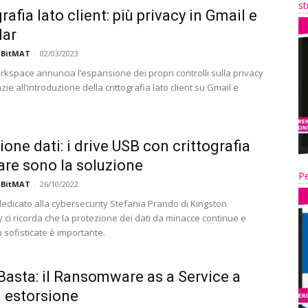
st
rafia lato client: più privacy in Gmail e
dar
 BitMAT
-
02/03/2023
kspace annuncia l’espansione dei propri controlli sulla privacy
azie all’introduzione della crittografia lato client su Gmail e
ione dati: i drive USB con crittografia
re sono la soluzione
Pe
 BitMAT
-
26/10/2022
edicato alla cybersecurity Stefania Prando di Kingston
 ci ricorda che la protezione dei dati da minacce continue e
 sofisticate è importante.
Basta: il Ransomware as a Service a
 estorsione