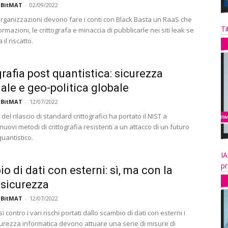
 BitMAT
-
02/09/2022
organizzazioni devono fare i conti con Black Basta un RaaS che
Ti
ormazioni, le crittografa e minaccia di pubblicarle nei siti leak se
il riscatto.
grafia post quantistica: sicurezza
ale e geo-politica globale
 BitMAT
-
12/07/2022
del rilascio di standard crittografici ha portato il NIST a
nuovi metodi di crittografia resistenti a un attacco di un futuro
uantistico.
IA
pr
o di dati con esterni: sì, ma con la
 sicurezza
 BitMAT
-
12/07/2022
si contro i vari rischi portati dallo scambio di dati con esterni i
curezza informatica devono attuare una serie di misure di