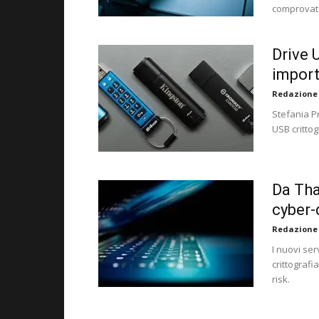
comprovata
Drive 
import
Redazione
Stefania P
USB crittog
Da Tha
cyber-
Redazione
I nuovi ser
crittografi
risk.