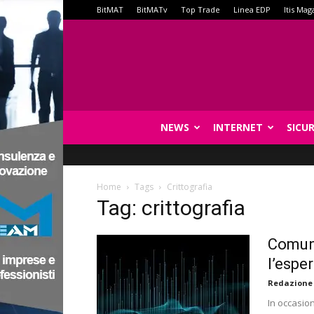
BitMAT
BitMATv
Top Trade
Linea EDP
Itis Mag
NEWS
INTERNET
SICU
Home
Tags
Crittografia
Tag: crittografia
Comuni
l’espe
Redazione
In occasio