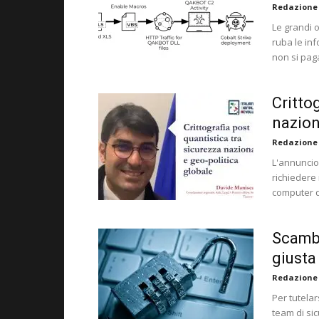
Redazione
Le grandi 
ruba le inf
non si paga 
Critto
nazion
Redazione
L'annuncio 
richiedere 
computer q
Scambi
giusta
Redazione
Per tutelar
team di si