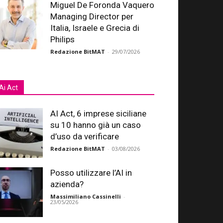
Miguel De Foronda Vaquero
Managing Director per
Italia, Israele e Grecia di
Philips
Redazione BitMAT
-
29/07/2026
Ai Act
AI Act, 6 imprese siciliane
su 10 hanno già un caso
d’uso da verificare
Redazione BitMAT
-
03/08/2026
Posso utilizzare l’AI in
azienda?
Massimiliano Cassinelli
-
23/05/2026