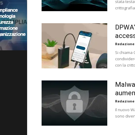
stata testa
crittografi
DPWAY 
access
Redazione
Si chiama 
condivider
con la critt
Malwar
aument
Redazione
Il nuovo W
sono diven