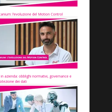
tanium: l’evoluzione del Motion Control
 in azienda: obblighi normativi, governance e
otezione dei dati