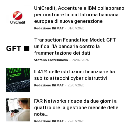
UniCredit, Accenture e IBM collaborano
per costruire la piattaforma bancaria
europea di nuova generazione
Redazione BitMAT
-
31/07/2026
Transaction Foundation Model: GFT
unifica l’IA bancaria contro la
frammentazione dei dati
Stefano Castelnuovo
-
24/07/2026
Il 41% delle istituzioni finanziarie ha
subito attacchi cyber distruttivi
Redazione BitMAT
-
23/07/2026
FAR Networks riduce da due giorni a
quattro ore la gestione mensile delle
note...
Redazione BitMAT
-
22/07/2026