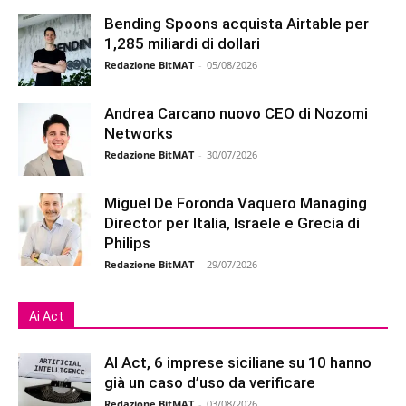
Bending Spoons acquista Airtable per
1,285 miliardi di dollari
Redazione BitMAT
-
05/08/2026
Andrea Carcano nuovo CEO di Nozomi
Networks
Redazione BitMAT
-
30/07/2026
Miguel De Foronda Vaquero Managing
Director per Italia, Israele e Grecia di
Philips
Redazione BitMAT
-
29/07/2026
Ai Act
AI Act, 6 imprese siciliane su 10 hanno
già un caso d’uso da verificare
Redazione BitMAT
-
03/08/2026