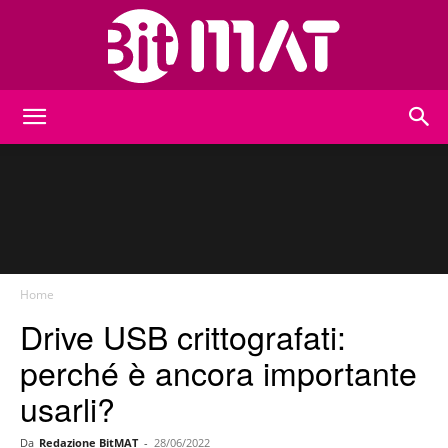
BitMat
Home
Drive USB crittografati:
perché è ancora importante
usarli?
Da
Redazione BitMAT
-
28/06/2022