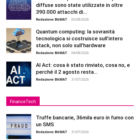
diffuse sono state utilizzate in oltre
390.000 attacchi di...
Redazione BitMAT
-
05/08/2026
Quantum computing: la sovranità
tecnologica si costruisce sull’intero
stack, non solo sull’hardware
Redazione BitMAT
-
04/08/2026
AI Act: cosa è stato rinviato, cosa no, e
perché il 2 agosto resta...
Redazione BitMAT
-
31/07/2026
FinanceTech
Truffe bancarie, 36mila euro in fumo con
un SMS
Redazione BitMAT
-
31/07/2026