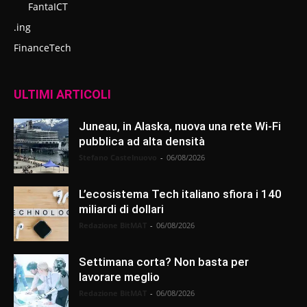
FantaICT
.ing
FinanceTech
ULTIMI ARTICOLI
Juneau, in Alaska, nuova una rete Wi-Fi
pubblica ad alta densità
Stefano Castelnuovo
-
06/08/2026
L’ecosistema Tech italiano sfiora i 140
miliardi di dollari
Redazione BitMAT
-
06/08/2026
Settimana corta? Non basta per
lavorare meglio
Redazione BitMAT
-
06/08/2026