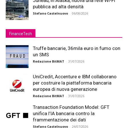
Juneau, in Alaska, nuova una rete Wi-Fi
pubblica ad alta densità
Stefano Castelnuovo
-
06/08/2026
FinanceTech
Truffe bancarie, 36mila euro in fumo con
un SMS
Redazione BitMAT
-
31/07/2026
UniCredit, Accenture e IBM collaborano
per costruire la piattaforma bancaria
europea di nuova generazione
Redazione BitMAT
-
31/07/2026
Transaction Foundation Model: GFT
unifica l’IA bancaria contro la
frammentazione dei dati
Stefano Castelnuovo
-
24/07/2026