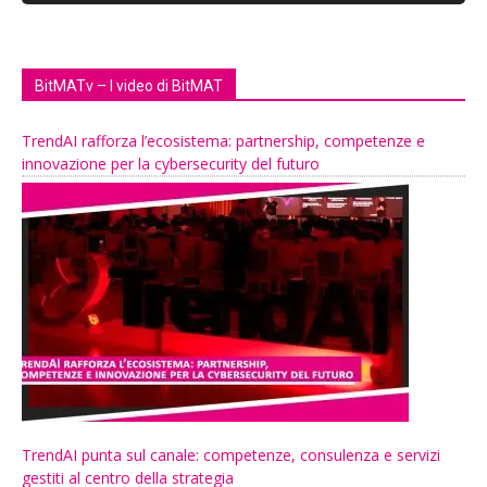
BitMATv – I video di BitMAT
TrendAI rafforza l’ecosistema: partnership, competenze e
innovazione per la cybersecurity del futuro
TrendAI punta sul canale: competenze, consulenza e servizi
gestiti al centro della strategia