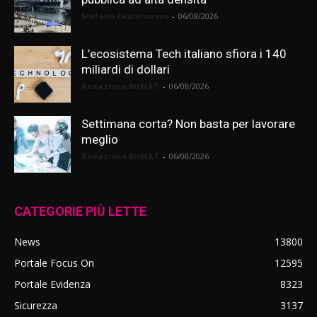
Stefano Castelnuovo
-
06/08/2026
L’ecosistema Tech italiano sfiora i 140
miliardi di dollari
Redazione BitMAT
-
06/08/2026
Settimana corta? Non basta per lavorare
meglio
Redazione BitMAT
-
06/08/2026
CATEGORIE PIÙ LETTE
News
13800
Portale Focus On
12595
Portale Evidenza
8323
Sicurezza
3137