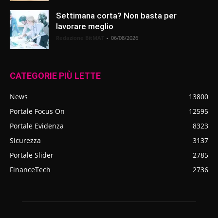
Settimana corta? Non basta per
lavorare meglio
Redazione BitMAT
-
06/08/2026
CATEGORIE PIÙ LETTE
News
13800
Portale Focus On
12595
Portale Evidenza
8323
Sicurezza
3137
Portale Slider
2785
FinanceTech
2736