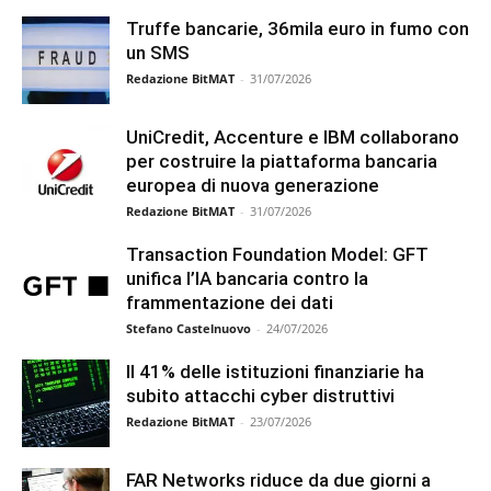
Truffe bancarie, 36mila euro in fumo con
un SMS
Redazione BitMAT
-
31/07/2026
UniCredit, Accenture e IBM collaborano
per costruire la piattaforma bancaria
europea di nuova generazione
Redazione BitMAT
-
31/07/2026
Transaction Foundation Model: GFT
unifica l’IA bancaria contro la
frammentazione dei dati
Stefano Castelnuovo
-
24/07/2026
Il 41% delle istituzioni finanziarie ha
subito attacchi cyber distruttivi
Redazione BitMAT
-
23/07/2026
FAR Networks riduce da due giorni a