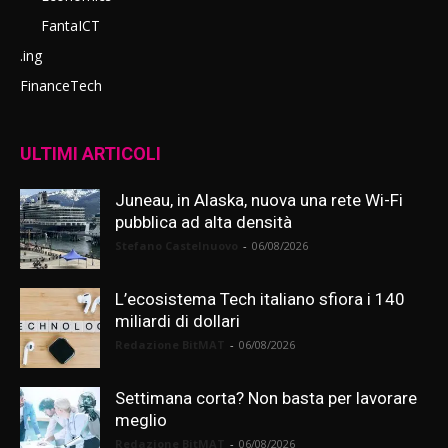
FantaICT
.ing
FinanceTech
ULTIMI ARTICOLI
Juneau, in Alaska, nuova una rete Wi-Fi
pubblica ad alta densità
Stefano Castelnuovo
-
06/08/2026
L’ecosistema Tech italiano sfiora i 140
miliardi di dollari
Redazione BitMAT
-
06/08/2026
Settimana corta? Non basta per lavorare
meglio
Redazione BitMAT
-
06/08/2026