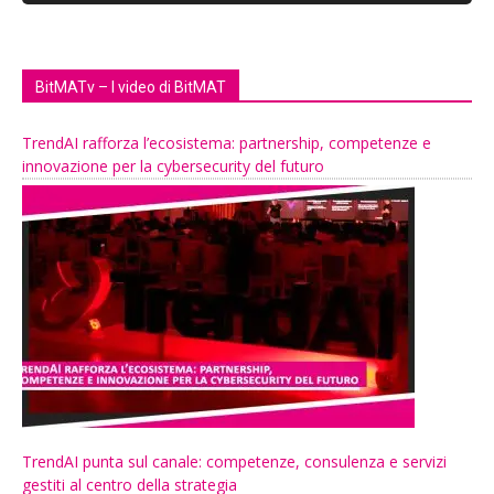
BitMATv – I video di BitMAT
TrendAI rafforza l’ecosistema: partnership, competenze e
innovazione per la cybersecurity del futuro
TrendAI punta sul canale: competenze, consulenza e servizi
gestiti al centro della strategia