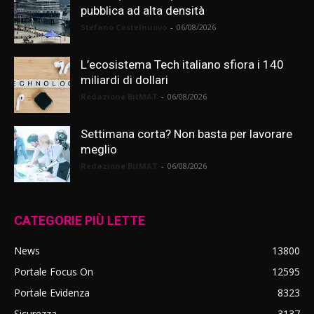
pubblica ad alta densità
Stefano Castelnuovo
-
06/08/2026
L’ecosistema Tech italiano sfiora i 140
miliardi di dollari
Redazione BitMAT
-
06/08/2026
Settimana corta? Non basta per lavorare
meglio
Redazione BitMAT
-
06/08/2026
CATEGORIE PIÙ LETTE
News
13800
Portale Focus On
12595
Portale Evidenza
8323
Sicurezza
3137