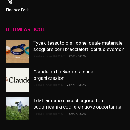
.ing
FinanceTech
ULTIMI ARTICOLI
Tyvek, tessuto o silicone: quale materiale
scegliere per i braccialetti del tuo evento?
Redazione BitMAT
-
05/08/2026
Claude ha hackerato alcune
organizzazioni
Redazione BitMAT
-
05/08/2026
I dati aiutano i piccoli agricoltori
sudafricani a cogliere nuove opportunità
Redazione BitMAT
-
05/08/2026