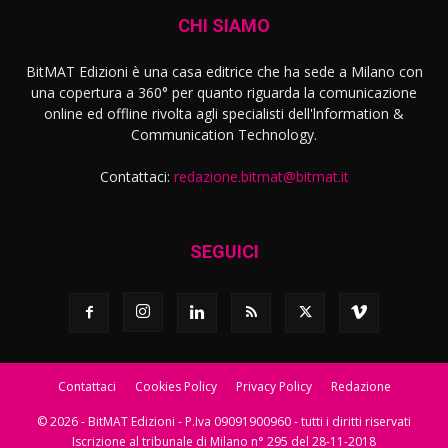
CHI SIAMO
BitMAT Edizioni è una casa editrice che ha sede a Milano con
una copertura a 360° per quanto riguarda la comunicazione
online ed offline rivolta agli specialisti dell'lnformation &
Communication Technology.
Contattaci:
redazione.bitmat@bitmat.it
SEGUICI
Contattaci
Cookies Policy
Privacy Policy
Redazione
© 2026 - BitMAT Edizioni - P.Iva 09091900960 - tutti i diritti riservati
Iscrizione al tribunale di Milano n° 295 del 28-11-2018