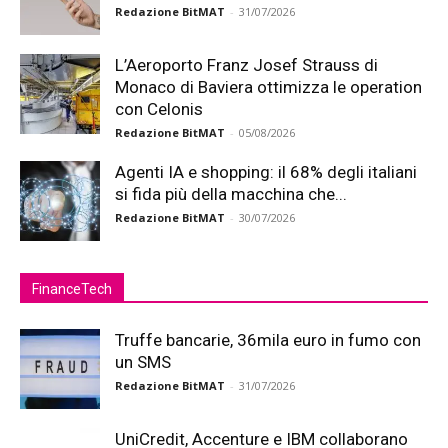
Redazione BitMAT
-
31/07/2026
L’Aeroporto Franz Josef Strauss di
Monaco di Baviera ottimizza le operation
con Celonis
Redazione BitMAT
-
05/08/2026
Agenti IA e shopping: il 68% degli italiani
si fida più della macchina che...
Redazione BitMAT
-
30/07/2026
FinanceTech
Truffe bancarie, 36mila euro in fumo con
un SMS
Redazione BitMAT
-
31/07/2026
UniCredit, Accenture e IBM collaborano