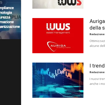
Auriga
della 
Redazione
Ottimizzazi
alcune del
I tren
Redazione
I nuovi tr
anche i mo