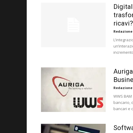
Digita
trasfo
ricavi?
Redazione
L’integrazi
un’interaz
incremento 
Auriga
Busin
Redazione
WWS BAM of
bancario, d
bancari e c
Softwa