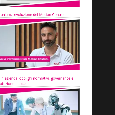
tanium: l’evoluzione del Motion Control
 in azienda: obblighi normativi, governance e
otezione dei dati