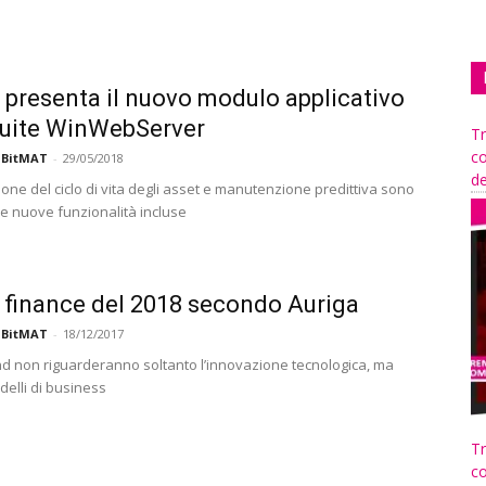
 presenta il nuovo modulo applicativo
suite WinWebServer
Tr
co
 BitMAT
-
29/05/2018
de
one del ciclo di vita degli asset e manutenzione predittiva sono
le nuove funzionalità incluse
d finance del 2018 secondo Auriga
 BitMAT
-
18/12/2017
end non riguarderanno soltanto l’innovazione tecnologica, ma
delli di business
Tr
co