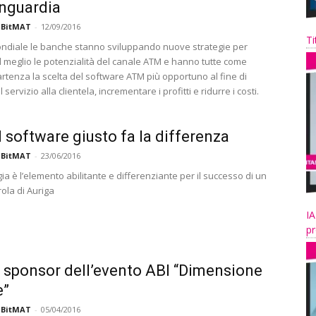
anguardia
 BitMAT
-
12/09/2016
Ti
mondiale le banche stanno sviluppando nuove strategie per
al meglio le potenzialità del canale ATM e hanno tutte come
artenza la scelta del software ATM più opportuno al fine di
l servizio alla clientela, incrementare i profitti e ridurre i costi.
l software giusto fa la differenza
 BitMAT
-
23/06/2016
ia è l’elemento abilitante e differenziante per il successo di un
rola di Auriga
IA
pr
 sponsor dell’evento ABI “Dimensione
e”
 BitMAT
-
05/04/2016