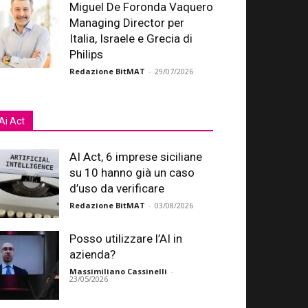
Miguel De Foronda Vaquero
Managing Director per
Italia, Israele e Grecia di
Philips
Redazione BitMAT
-
29/07/2026
Ai Act
AI Act, 6 imprese siciliane
su 10 hanno già un caso
d’uso da verificare
Redazione BitMAT
-
03/08/2026
Posso utilizzare l’AI in
azienda?
Massimiliano Cassinelli
-
23/05/2026