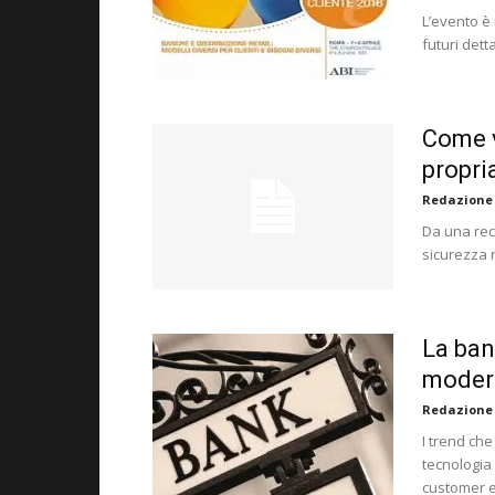
L’evento è 
futuri dett
Come v
propri
Redazione
Da una rec
sicurezza 
La ban
moder
Redazione
I trend ch
tecnologia 
customer e