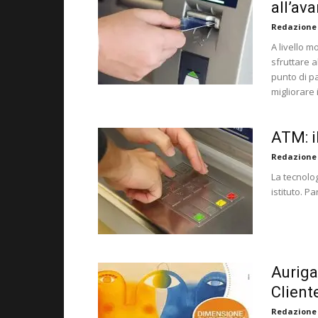
all’av
Redazione
A livello 
sfruttare 
punto di p
migliorare i
ATM: i
Redazione
La tecnolog
istituto. Pa
Auriga
Client
Redazione