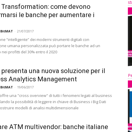
st
l Transformation: come devono
rmarsi le banche per aumentare i
 BitMAT
-
21/07/2017
one “intelligente” dei moderni strumenti digitali con
ione umana personalizzata può portare le banche ad un
nei profitti del 30% entro il 2020
 presenta una nuova soluzione per il
Pe
ess Analytics Management
 BitMAT
-
19/06/2017
fre una "cross overview" di tutti i fenomeni legati al business
ando la possibilità di leggere in chiave di Business i Big Dati
ostruire modelli di analisi multidimensionale
re ATM multivendor: banche italiane