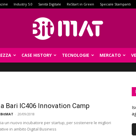
azine
Industry 5.0
Sanità Digitale
ReStart in Green
Speciale Stampanti
REZZA
CASE HISTORY
TECNOLOGIE
MERCATO
V
BitMat
a Bari IC406 Innovation Camp
Is
ag
 BitMAT
-
20/09/2018
ia un nuovo incubatore per startup, per sostenere le migliori
tive in ambito Digital Business