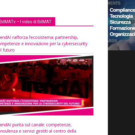
BitMATv – I video di BitMAT
endAI rafforza l’ecosistema: partnership,
mpetenze e innovazione per la cybersecurity
l futuro
endAI punta sul canale: competenze,
nsulenza e servizi gestiti al centro della