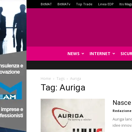
BitMAT
BitMATv
Top Trade
Linea EDP
Itis Mag
NEWS
INTERNET
SICU
Home
Tags
Auriga
Tag: Auriga
Nasce 
Redazione
Auriga lanc
idee innova