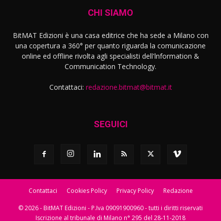
CHI SIAMO
BitMAT Edizioni è una casa editrice che ha sede a Milano con
una copertura a 360° per quanto riguarda la comunicazione
online ed offline rivolta agli specialisti dell'lnformation &
Communication Technology.
Contattaci:
redazione.bitmat@bitmat.it
SEGUICI
Contattaci
Cookies Policy
Privacy Policy
Redazione
© 2026 - BitMAT Edizioni - P.Iva 09091900960 - tutti i diritti riservati
Iscrizione al tribunale di Milano n° 295 del 28-11-2018