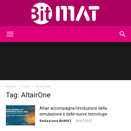
BitMat
Home
Tags
AltairOne
Tag: AltairOne
Altair accompagna l’evoluzione della
simulazione e delle nuove tecnologie
Redazione BitMAT
-
20/07/2023