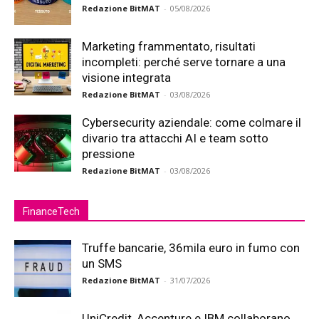
Redazione BitMAT
-
05/08/2026
Marketing frammentato, risultati
incompleti: perché serve tornare a una
visione integrata
Redazione BitMAT
-
03/08/2026
Cybersecurity aziendale: come colmare il
divario tra attacchi AI e team sotto
pressione
Redazione BitMAT
-
03/08/2026
FinanceTech
Truffe bancarie, 36mila euro in fumo con
un SMS
Redazione BitMAT
-
31/07/2026
UniCredit, Accenture e IBM collaborano