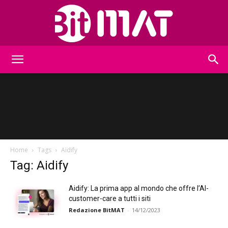
BitMat
Home
Tags
Aidify
Tag: Aidify
Aidify: La prima app al mondo che offre l’AI-
customer-care a tutti i siti
Redazione BitMAT
-
14/12/2023