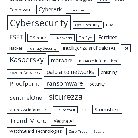
CyberArk
Commvault
cybercrime
Cybersecurity
cyber security
DDoS
ESET
Fortinet
FireEye
F-Secure
F5 Networks
intelligenza artificiale (AI)
Hacker
Iot
Identity Security
Kaspersky
malware
minacce informatiche
palo alto networks
phishing
Nozomi Networks
ransomware
Proofpoint
Security
sicurezza
SentinelOne
Stormshield
sicurezza informatica
Sicurezza It
SOC
Trend Micro
Vectra AI
WatchGuard Technologies
Zero Trust
Zscaler