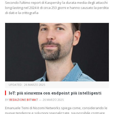
Secondo l’ultimo report di Kaspersky la durata media degli attacchi
long-lasting nel 2024 è di circa 253 giorni e hanno causato la perdita
di dati e la crittografia
UPDATED:
26 MARZO 2025
IoT: più sicurezza con endpoint più intelligenti
BY
REDAZIONE BITMAT
26 MARZO 2025
Emanuele Temi di Nozomi Networks spiega come, considerando le
nuove tendenze e soluzioni specializzate, sia possibile costruire