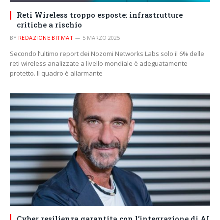
Reti Wireless troppo esposte: infrastrutture
critiche a rischio
BY
REDAZIONE BITMAT
5 MARZO 2025
Secondo l’ultimo report dei Nozomi Networks Labs solo il 6% delle
reti wireless analizzate a livello mondiale è adeguatamente
protetto. Il quadro è allarmante
Cyber resilienza garantita con l’integrazione di AI