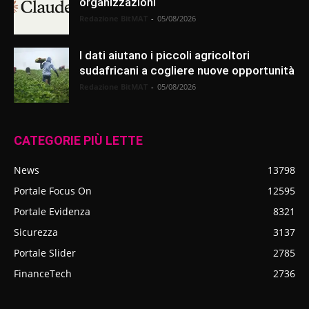
organizzazioni
Redazione BitMAT
-
05/08/2026
I dati aiutano i piccoli agricoltori
sudafricani a cogliere nuove opportunità
Redazione BitMAT
-
05/08/2026
CATEGORIE PIÙ LETTE
News
13798
Portale Focus On
12595
Portale Evidenza
8321
Sicurezza
3137
Portale Slider
2785
FinanceTech
2736