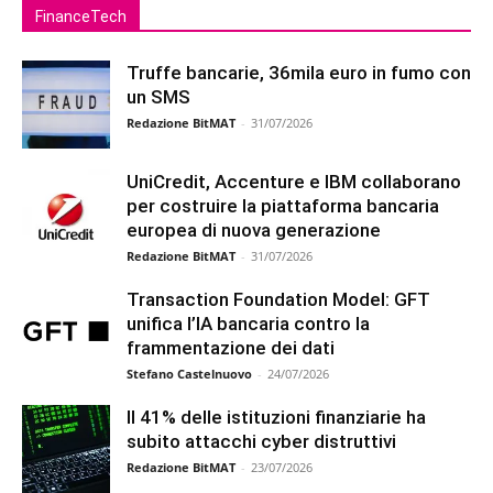
FinanceTech
Truffe bancarie, 36mila euro in fumo con
un SMS
Redazione BitMAT
-
31/07/2026
UniCredit, Accenture e IBM collaborano
per costruire la piattaforma bancaria
europea di nuova generazione
Redazione BitMAT
-
31/07/2026
Transaction Foundation Model: GFT
unifica l’IA bancaria contro la
frammentazione dei dati
Stefano Castelnuovo
-
24/07/2026
Il 41% delle istituzioni finanziarie ha
subito attacchi cyber distruttivi
Redazione BitMAT
-
23/07/2026