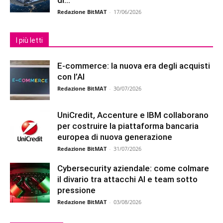
Redazione BitMAT
-
17/06/2026
I più letti
E-commerce: la nuova era degli acquisti
con l’AI
Redazione BitMAT
-
30/07/2026
UniCredit, Accenture e IBM collaborano
per costruire la piattaforma bancaria
europea di nuova generazione
Redazione BitMAT
-
31/07/2026
Cybersecurity aziendale: come colmare
il divario tra attacchi AI e team sotto
pressione
Redazione BitMAT
-
03/08/2026