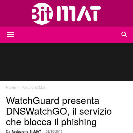
BitMat
Home
Portale BitMat
WatchGuard presenta
DNSWatchGO, il servizio
che blocca il phishing
Da
Redazione BitMAT
-
01/10/2019