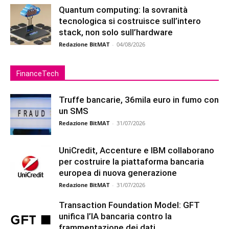
Quantum computing: la sovranità
tecnologica si costruisce sull’intero
stack, non solo sull’hardware
Redazione BitMAT
-
04/08/2026
FinanceTech
Truffe bancarie, 36mila euro in fumo con
un SMS
Redazione BitMAT
-
31/07/2026
UniCredit, Accenture e IBM collaborano
per costruire la piattaforma bancaria
europea di nuova generazione
Redazione BitMAT
-
31/07/2026
Transaction Foundation Model: GFT
unifica l’IA bancaria contro la
frammentazione dei dati