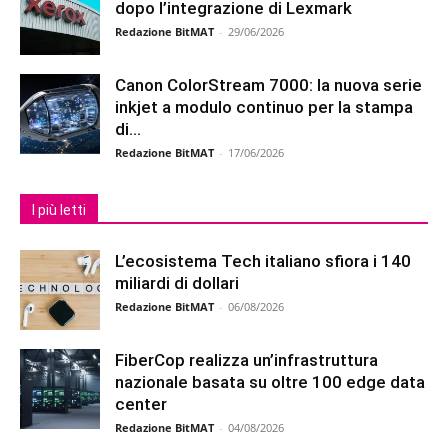
dopo l’integrazione di Lexmark
Redazione BitMAT
-
29/06/2026
Canon ColorStream 7000: la nuova serie
inkjet a modulo continuo per la stampa
di...
Redazione BitMAT
-
17/06/2026
I più letti
L’ecosistema Tech italiano sfiora i 140
miliardi di dollari
Redazione BitMAT
-
06/08/2026
FiberCop realizza un’infrastruttura
nazionale basata su oltre 100 edge data
center
Redazione BitMAT
-
04/08/2026