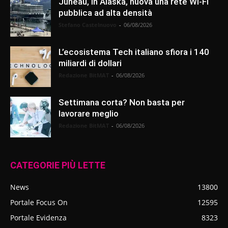
Juneau, in Alaska, nuova una rete Wi-Fi
pubblica ad alta densità
Stefano Castelnuovo
-
06/08/2026
L’ecosistema Tech italiano sfiora i 140
miliardi di dollari
Redazione BitMAT
-
06/08/2026
Settimana corta? Non basta per
lavorare meglio
Redazione BitMAT
-
06/08/2026
CATEGORIE PIÙ LETTE
News
13800
Portale Focus On
12595
Portale Evidenza
8323