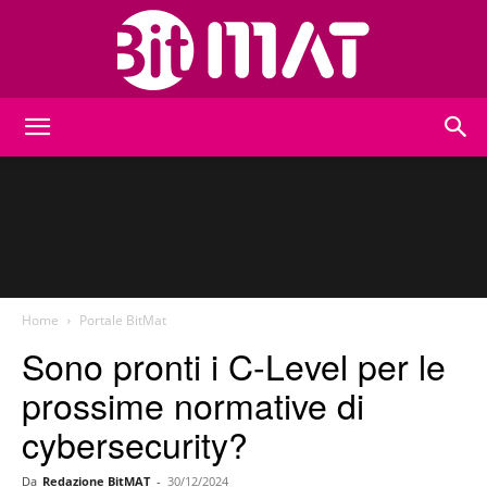
BitMat
Home
Portale BitMat
Sono pronti i C-Level per le
prossime normative di
cybersecurity?
Da
Redazione BitMAT
-
30/12/2024