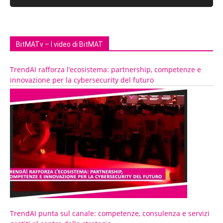
BitMATv – I video di BitMAT
TrendAI rafforza l’ecosistema: partnership, competenze e
innovazione per la cybersecurity del futuro
TrendAI punta sul canale: competenze, consulenza e servizi