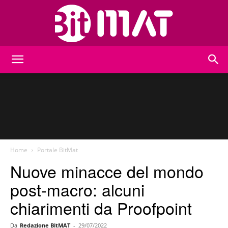
BitMat
Home
Portale BitMat
Nuove minacce del mondo
post-macro: alcuni
chiarimenti da Proofpoint
Da
Redazione BitMAT
-
29/07/2022