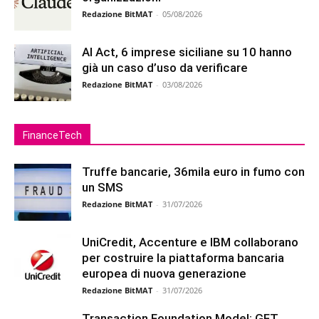
Redazione BitMAT
-
05/08/2026
AI Act, 6 imprese siciliane su 10 hanno
già un caso d’uso da verificare
Redazione BitMAT
-
03/08/2026
FinanceTech
Truffe bancarie, 36mila euro in fumo con
un SMS
Redazione BitMAT
-
31/07/2026
UniCredit, Accenture e IBM collaborano
per costruire la piattaforma bancaria
europea di nuova generazione
Redazione BitMAT
-
31/07/2026
Transaction Foundation Model: GFT