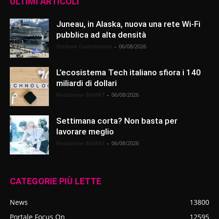
ULTIMI ARTICOLI
Juneau, in Alaska, nuova una rete Wi-Fi
pubblica ad alta densità
Stefano Castelnuovo
-
06/08/2026
L’ecosistema Tech italiano sfiora i 140
miliardi di dollari
Redazione BitMAT
-
06/08/2026
Settimana corta? Non basta per
lavorare meglio
Redazione BitMAT
-
06/08/2026
CATEGORIE PIÙ LETTE
News
13800
Portale Focus On
12595