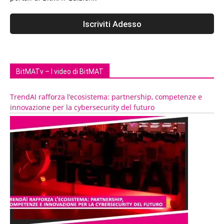
BitMATv – I video di BitMAT
TrendAI rafforza l’ecosistema: partnership, competenze e
innovazione per la cybersecurity del futuro