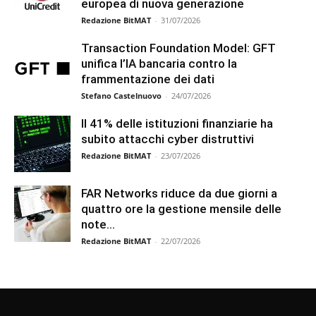
europea di nuova generazione
Redazione BitMAT
-
31/07/2026
Transaction Foundation Model: GFT
unifica l’IA bancaria contro la
frammentazione dei dati
Stefano Castelnuovo
-
24/07/2026
Il 41% delle istituzioni finanziarie ha
subito attacchi cyber distruttivi
Redazione BitMAT
-
23/07/2026
FAR Networks riduce da due giorni a
quattro ore la gestione mensile delle
note...
Redazione BitMAT
-
22/07/2026