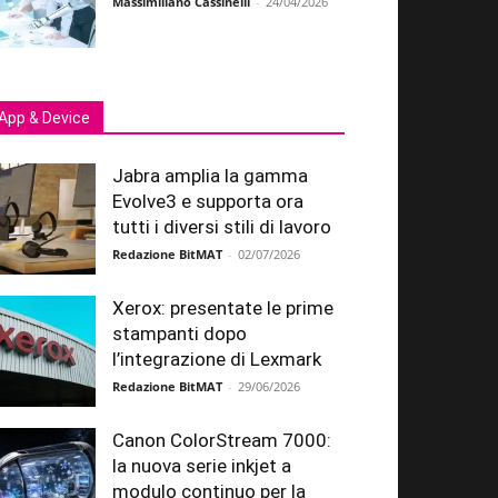
Massimiliano Cassinelli
-
24/04/2026
App & Device
Jabra amplia la gamma
Evolve3 e supporta ora
tutti i diversi stili di lavoro
Redazione BitMAT
-
02/07/2026
Xerox: presentate le prime
stampanti dopo
l’integrazione di Lexmark
Redazione BitMAT
-
29/06/2026
Canon ColorStream 7000:
la nuova serie inkjet a
modulo continuo per la