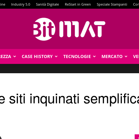
zine
Industry 5.0
Sanità Digitale
ReStart in Green
Speciale Stampanti
Con
REZZA
CASE HISTORY
TECNOLOGIE
MERCATO
VE
BitMat
e siti inquinati semplific