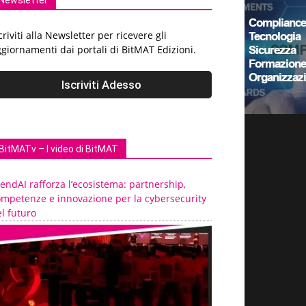
Newsletter
criviti alla Newsletter per ricevere gli
giornamenti dai portali di BitMAT Edizioni.
BitMATv – I video di BitMAT
endAI rafforza l’ecosistema: partnership,
ompetenze e innovazione per la cybersecurity
l futuro