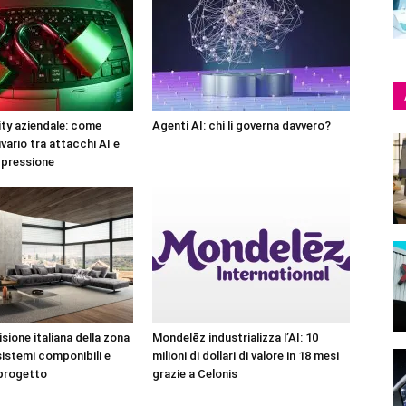
ty aziendale: come
Agenti AI: chi li governa davvero?
ivario tra attacchi AI e
 pressione
sione italiana della zona
Mondelēz industrializza l’AI: 10
sistemi componibili e
milioni di dollari di valore in 18 mesi
 progetto
grazie a Celonis