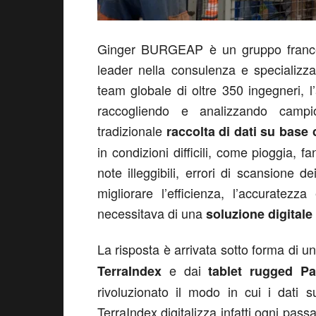
Ginger BURGEAP è un gruppo frances
leader nella consulenza e specializzato
team globale di oltre 350 ingegneri, l
raccogliendo e analizzando campi
tradizionale
raccolta di dati su base 
in condizioni difficili, come pioggia,
note illeggibili, errori di scansione 
migliorare l’efficienza, l’accuratez
necessitava di una
soluzione digitale
La risposta è arrivata sotto forma di 
e dai
TerraIndex
tablet rugged 
rivoluzionato il modo in cui i dati s
TerraIndex digitalizza infatti ogni pass