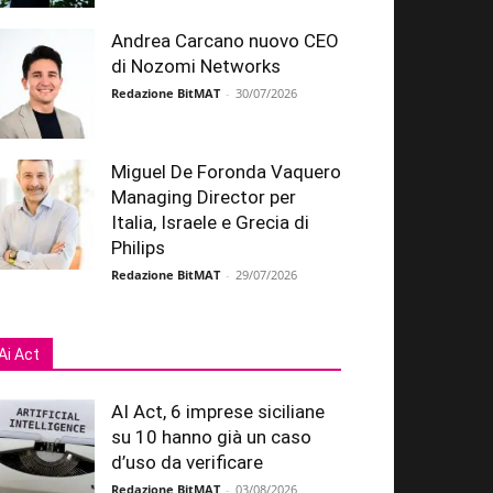
Andrea Carcano nuovo CEO
di Nozomi Networks
Redazione BitMAT
-
30/07/2026
Miguel De Foronda Vaquero
Managing Director per
Italia, Israele e Grecia di
Philips
Redazione BitMAT
-
29/07/2026
Ai Act
AI Act, 6 imprese siciliane
su 10 hanno già un caso
d’uso da verificare
Redazione BitMAT
-
03/08/2026