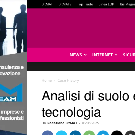
BitMAT
BitMATv
Top Trade
Linea EDP
Itis Maga
NEWS
INTERNET
SICU
Home
Case History
Analisi di suolo 
tecnologia
Da
Redazione BitMAT
-
05/08/2025