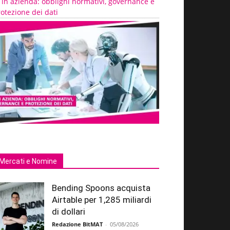
 in azienda: obblighi normativi, governance e
otezione dei dati
Mercati e Nomine
Bending Spoons acquista
Airtable per 1,285 miliardi
di dollari
Redazione BitMAT
-
05/08/2026