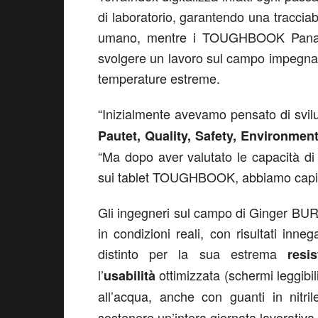
di laboratorio, garantendo una tracciab
umano, mentre i TOUGHBOOK Panaso
svolgere un lavoro sul campo impegnativ
temperature estreme.
“Inizialmente avevamo pensato di svil
Pautet, Quality, Safety, Environm
“Ma dopo aver valutato le capacità di 
sui tablet TOUGHBOOK, abbiamo capito 
Gli ingegneri sul campo di Ginger BU
in condizioni reali, con risultati in
distinto per la sua estrema
resi
l’
ottimizzata (schermi leggibili
usabilità
all’acqua, anche con guanti in nitri
sostenere un’intera giornata lavorativa 