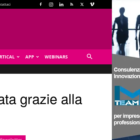
tattaci
RTICAL
APP
WEBINARS
ata grazie alla