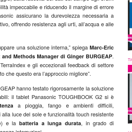
ilità impeccabile e riducendo il margine di errore
nic assicurano la durevolezza necessaria a
o, offrendo resistenza agli urti, all’acqua e alle
uppare una soluzione interna,” spiega
Marc-Eric
.
ent and Methods Manager di Ginger BURGEAP
Ti
TerraIndex e gli eccezionali feedback di settore
che questo era l’approccio migliore”.
RGEAP hanno testato rigorosamente la soluzione
negabili: il tablet Panasonic TOUGHBOOK G2 si è
a pioggia, fango e ambienti difficili,
stenza
 alla luce del sole e funzionalità touch resistente
le) e la
, in grado di
batteria a lunga durata
senza interruzioni.