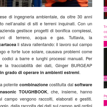
e di ingegneria ambientale, da oltre 30 anni
 nell’analisi di siti e terreni inquinati. Con un
T
’azienda gestisce progetti di bonifica complessi,
co
oni di terreno, acqua e gas. Tuttavia, la
st
li stava rallentando: il lavoro sul campo
cartacea
 fango e forte luce solare, causava problemi come
dei codici a barre e lunghi processi manuali. Per
za e la tracciabilità dei dati, Ginger BURGEAP
.
 in grado di operare in ambienti estremi
una potente
costituita dal
combinazione
software
, che, insieme, hanno
Panasonic TOUGHBOOK
Pe
ul campo vengono raccolti, elaborati e gestiti.
aggio, dalla raccolta dei dati sul campo agli ordini