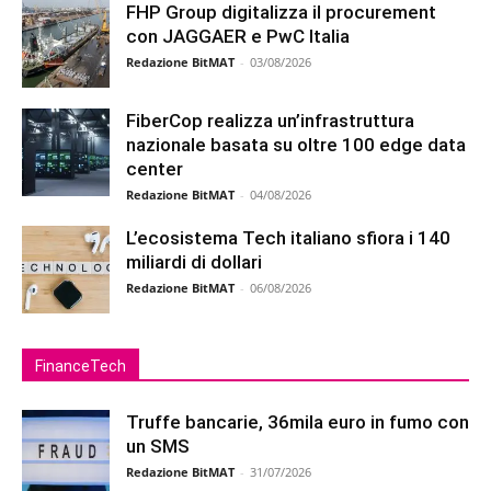
FHP Group digitalizza il procurement
con JAGGAER e PwC Italia
Redazione BitMAT
-
03/08/2026
FiberCop realizza un’infrastruttura
nazionale basata su oltre 100 edge data
center
Redazione BitMAT
-
04/08/2026
L’ecosistema Tech italiano sfiora i 140
miliardi di dollari
Redazione BitMAT
-
06/08/2026
FinanceTech
Truffe bancarie, 36mila euro in fumo con
un SMS
Redazione BitMAT
-
31/07/2026