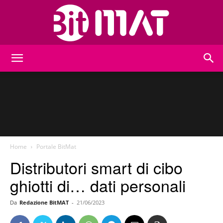
BitMat
Home
Portale BitMat
Distributori smart di cibo
ghiotti di… dati personali
Da
Redazione BitMAT
-
21/06/2023