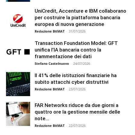
UniCredit, Accenture e IBM collaborano
per costruire la piattaforma bancaria
europea di nuova generazione
Redazione BitMAT
-
31/07/2026
Transaction Foundation Model: GFT
unifica l’IA bancaria contro la
frammentazione dei dati
Stefano Castelnuovo
-
24/07/2026
Il 41% delle istituzioni finanziarie ha
subito attacchi cyber distruttivi
Redazione BitMAT
-
23/07/2026
FAR Networks riduce da due giorni a
quattro ore la gestione mensile delle
note...
Redazione BitMAT
-
22/07/2026