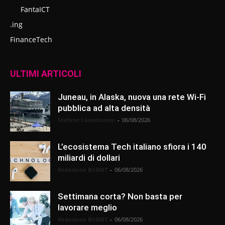
FantaICT
.ing
FinanceTech
ULTIMI ARTICOLI
Juneau, in Alaska, nuova una rete Wi-Fi
pubblica ad alta densità
Stefano Castelnuovo
-
06/08/2026
L’ecosistema Tech italiano sfiora i 140
miliardi di dollari
Redazione BitMAT
-
06/08/2026
Settimana corta? Non basta per
lavorare meglio
Redazione BitMAT
-
06/08/2026