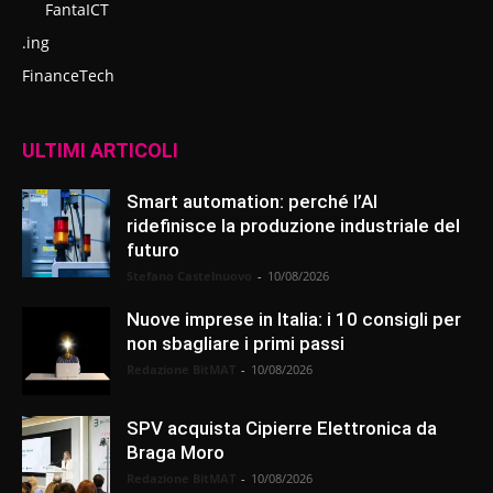
FantaICT
.ing
FinanceTech
ULTIMI ARTICOLI
Smart automation: perché l’AI
ridefinisce la produzione industriale del
futuro
Stefano Castelnuovo
-
10/08/2026
Nuove imprese in Italia: i 10 consigli per
non sbagliare i primi passi
Redazione BitMAT
-
10/08/2026
SPV acquista Cipierre Elettronica da
Braga Moro
Redazione BitMAT
-
10/08/2026