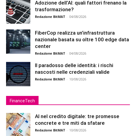
Adozione dell’AI: quali fattori frenano la
trasformazione?
Redazione BitMAT
-
04/08/2026
FiberCop realizza un’infrastruttura
nazionale basata su oltre 100 edge data
center
Redazione BitMAT
-
04/08/2026
Il paradosso delle identità: i rischi
nascosti nelle credenziali valide
Redazione BitMAT
-
10/08/2026
FinanceTech
AI nel credito digitale: tre promesse
concrete e tre miti da sfatare
Redazione BitMAT
-
10/08/2026