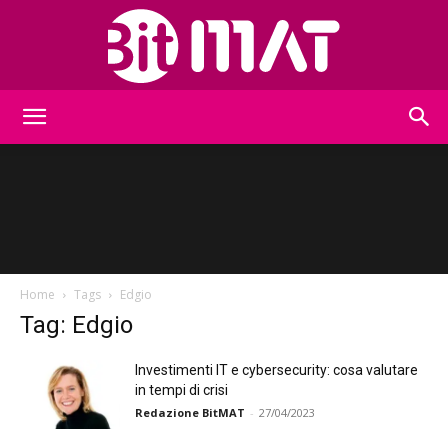
BitMat
Home
Tags
Edgio
Tag: Edgio
Investimenti IT e cybersecurity: cosa valutare
in tempi di crisi
Redazione BitMAT
-
27/04/2023