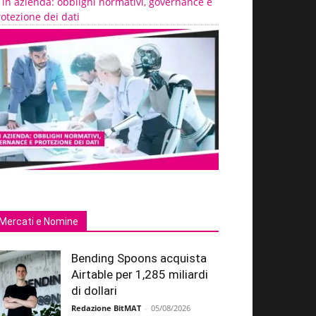
 in azienda: obblighi normativi, governance e
otezione dei dati
Mercati e Nomine
Bending Spoons acquista
Airtable per 1,285 miliardi
di dollari
Redazione BitMAT
-
05/08/2026