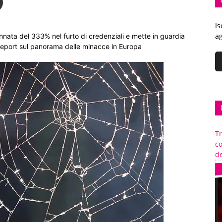
Is
ag
nnata del 333% nel furto di credenziali e mette in guardia
report sul panorama delle minacce in Europa
Tr
c
de