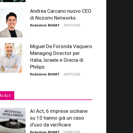
Andrea Carcano nuovo CEO
di Nozomi Networks
Redazione BitMAT
-
30/07/2026
Miguel De Foronda Vaquero
Managing Director per
Italia, Israele e Grecia di
Philips
Redazione BitMAT
-
29/07/2026
Ai Act
AI Act, 6 imprese siciliane
su 10 hanno già un caso
d’uso da verificare
Redazione BitMAT
-
03/08/2026