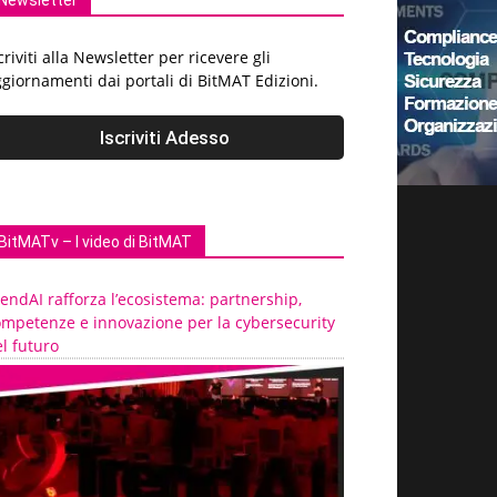
Newsletter
criviti alla Newsletter per ricevere gli
giornamenti dai portali di BitMAT Edizioni.
BitMATv – I video di BitMAT
endAI rafforza l’ecosistema: partnership,
ompetenze e innovazione per la cybersecurity
l futuro