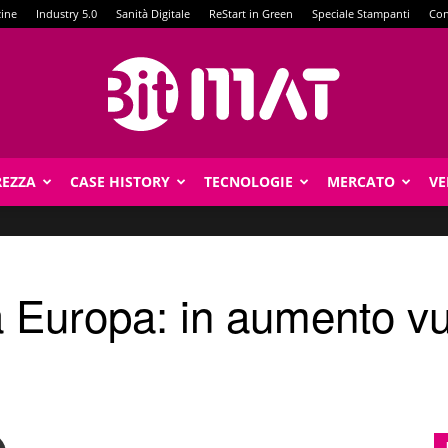
zine
Industry 5.0
Sanità Digitale
ReStart in Green
Speciale Stampanti
Con
REZZA
CASE HISTORY
TECNOLOGIE
MERCATO
VE
BitMat
 Europa: in aumento vul