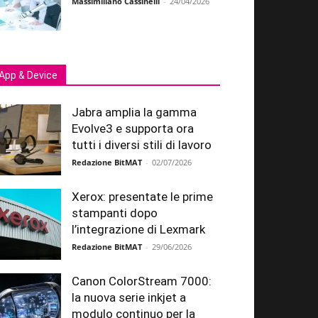
Massimiliano Cassinelli
-
24/04/2026
App & Device
Jabra amplia la gamma
Evolve3 e supporta ora
tutti i diversi stili di lavoro
Redazione BitMAT
-
02/07/2026
Xerox: presentate le prime
stampanti dopo
l’integrazione di Lexmark
Redazione BitMAT
-
29/06/2026
Canon ColorStream 7000:
la nuova serie inkjet a
modulo continuo per la