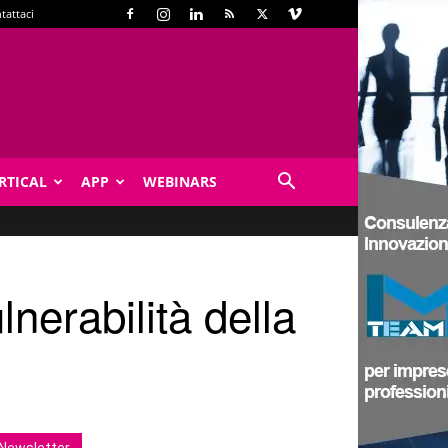
tattaci
RTICAL
APP
WEBINARS
nerabilità della