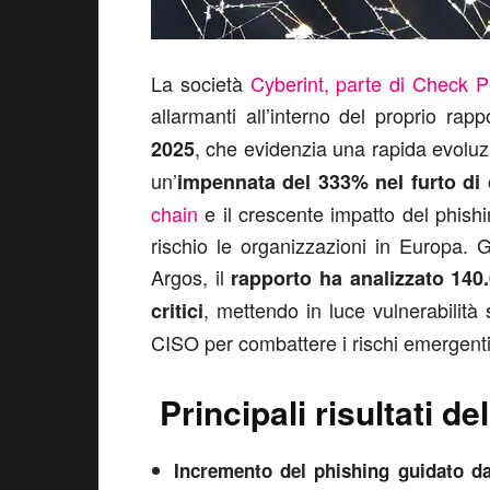
La società
Cyberint, parte di Check P
allarmanti all’interno del proprio rap
, che evidenzia una rapida evoluz
2025
un’
impennata del 333% nel furto di 
chain
e il crescente impatto del phishin
rischio le organizzazioni in Europa. G
Argos, il
rapporto ha analizzato 140.
, mettendo in luce vulnerabilità 
critici
CISO per combattere i rischi emergenti
Principali risultati de
Incremento del phishing guidato dall