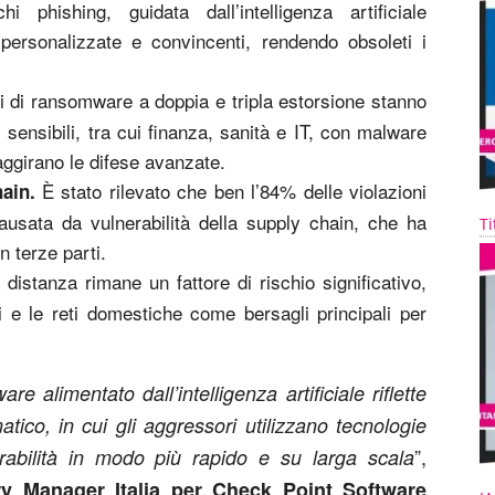
 phishing, guidata dall’intelligenza artificiale
 personalizzate e convincenti, rendendo obsoleti i
di di ransomware a doppia e tripla estorsione stanno
 sensibili, tra cui finanza, sanità e IT, con malware
e aggirano le difese avanzate.
È stato rilevato che ben l’84% delle violazioni
ain.
ausata da vulnerabilità della supply chain, che ha
Ti
n terze parti.
 distanza rimane un fattore di rischio significativo,
ti e le reti domestiche come bersagli principali per
 alimentato dall’intelligenza artificiale riflette
co, in cui gli aggressori utilizzano tecnologie
”,
erabilità in modo più rapido e su larga scala
ry Manager Italia per Check Point Software