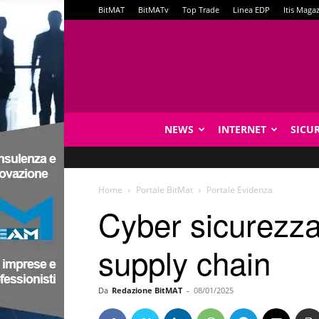
BitMAT
BitMATv
Top Trade
Linea EDP
Itis Maga
NEWS
INTERNET
SICU
Home
Portale BitMat
Portale Evidenza
Cyber sicurezza
supply chain
Da
Redazione BitMAT
-
08/01/2025