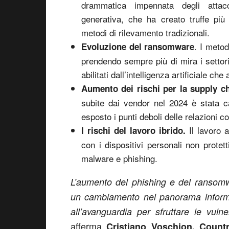
drammatica impennata degli attacchi
generativa, che ha creato truffe più
metodi di rilevamento tradizionali.
. I meto
Evoluzione del ransomware
prendendo sempre più di mira i settori
abilitati dall’intelligenza artificiale ch
Aumento dei rischi per la supply ch
subite dai vendor nel 2024 è stata c
esposto i punti deboli delle relazioni co
Il lavoro a
I rischi del lavoro ibrido.
con i dispositivi personali non protet
malware e phishing.
L’aumento del phishing e del ransomware
un cambiamento nel panorama informati
all’avanguardia per sfruttare le vuln
afferma
Cristiano Voschion, Count