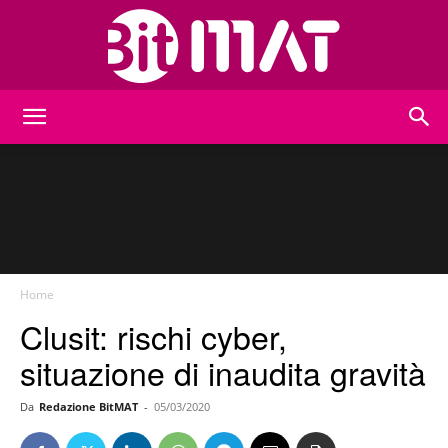
BitMat
Home
Clusit: rischi cyber,
situazione di inaudita gravità
Da
Redazione BitMAT
-
05/03/2020