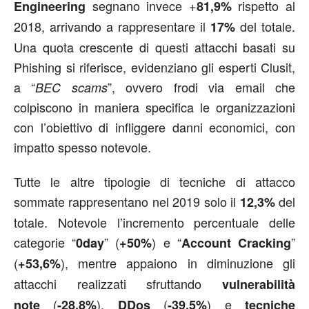
segnano invece +
rispetto al
Engineering
81,9%
2018, arrivando a rappresentare il
del totale.
17%
Una quota crescente di questi attacchi basati su
Phishing si riferisce, evidenziano gli esperti Clusit,
a “
”, ovvero frodi via email che
BEC scams
colpiscono in maniera specifica le organizzazioni
con l’obiettivo di infliggere danni economici, con
impatto spesso notevole.
Tutte le altre tipologie di tecniche di attacco
sommate rappresentano nel 2019 solo il
del
12,3%
totale. Notevole l’incremento percentuale delle
categorie “
” (
) e “
”
0day
+50%
Account Cracking
(
), mentre appaiono in diminuzione gli
+53,6%
attacchi realizzati sfruttando
vulnerabilità
(
),
(
) e
note
-28,8%
DDos
-39,5%
tecniche