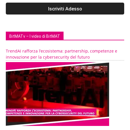
BitMATv – I video di BitMAT
TrendAI rafforza l’ecosistema: partnership, competenze e
innovazione per la cybersecurity del futuro