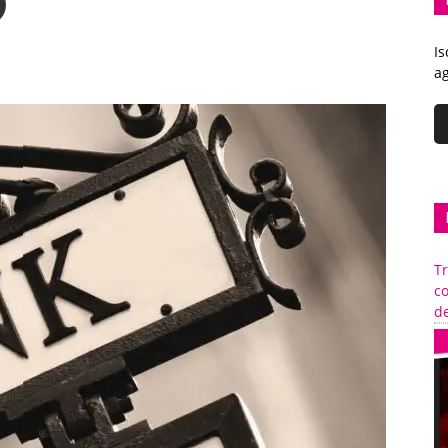
Is
ag
Tr
c
de