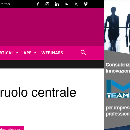
tattaci
RTICAL
APP
WEBINARS
l ruolo centrale