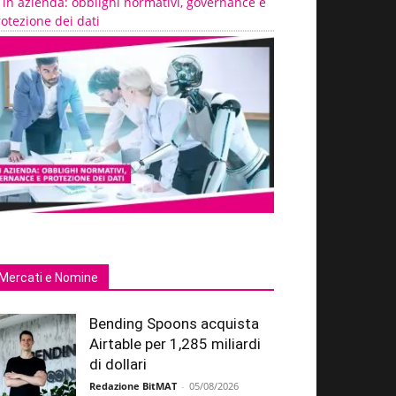
 in azienda: obblighi normativi, governance e
otezione dei dati
Mercati e Nomine
Bending Spoons acquista
Airtable per 1,285 miliardi
di dollari
Redazione BitMAT
-
05/08/2026