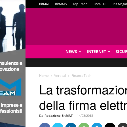
BitMAT
BitMATv
Top Trade
Linea EDP
Itis Maga
NEWS
INTERNET
SICU
Home
Vertical
FinanceTech
La trasformazione
della firma elett
Da
Redazione BitMAT
-
14/03/2018