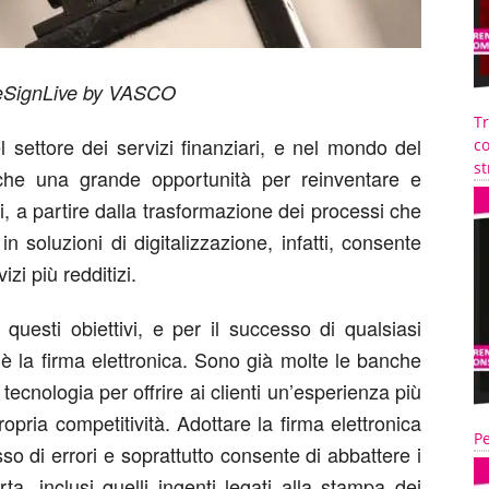
 eSignLive by VASCO
T
l settore dei servizi finanziari, e nel mondo del
co
st
nche una grande opportunità per reinventare e
ali, a partire dalla trasformazione dei processi che
in soluzioni di digitalizzazione, infatti, consente
vizi più redditizi.
questi obiettivi, e per il successo di qualsiasi
li, è la firma elettronica. Sono già molte le banche
ecnologia per offrire ai clienti un’esperienza più
opria competitività. Adottare la firma elettronica
Pe
asso di errori e soprattutto consente di abbattere i
rta, inclusi quelli ingenti legati alla stampa dei