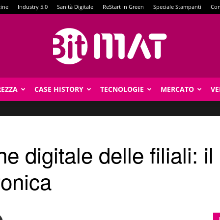
zine
Industry 5.0
Sanità Digitale
ReStart in Green
Speciale Stampanti
Con
REZZA
CASE HISTORY
TECNOLOGIE
MERCATO
VE
BitMat
 digitale delle filiali: i
ronica