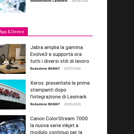
Massimiliano Cassinelli
-
24/04/2026
App & Device
Jabra amplia la gamma
Evolve3 e supporta ora
tutti i diversi stili di lavoro
Redazione BitMAT
-
02/07/2026
Xerox: presentate le prime
stampanti dopo
l’integrazione di Lexmark
Redazione BitMAT
-
29/06/2026
Canon ColorStream 7000:
la nuova serie inkjet a
modulo continuo per la