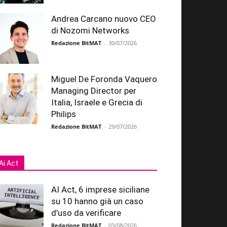
Andrea Carcano nuovo CEO
di Nozomi Networks
Redazione BitMAT
-
30/07/2026
Miguel De Foronda Vaquero
Managing Director per
Italia, Israele e Grecia di
Philips
Redazione BitMAT
-
29/07/2026
Ai Act
AI Act, 6 imprese siciliane
su 10 hanno già un caso
d’uso da verificare
Redazione BitMAT
-
03/08/2026