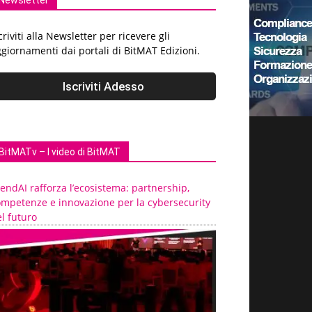
Newsletter
criviti alla Newsletter per ricevere gli
giornamenti dai portali di BitMAT Edizioni.
BitMATv – I video di BitMAT
endAI rafforza l’ecosistema: partnership,
ompetenze e innovazione per la cybersecurity
l futuro