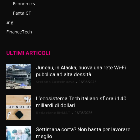
Economics
FantaICT
.ing
FinanceTech
ULTIMI ARTICOLI
Juneau, in Alaska, nuova una rete Wi-Fi
pubblica ad alta densità
Stefano Castelnuovo
-
06/08/2026
L’ecosistema Tech italiano sfiora i 140
miliardi di dollari
Redazione BitMAT
-
06/08/2026
Settimana corta? Non basta per lavorare
meglio