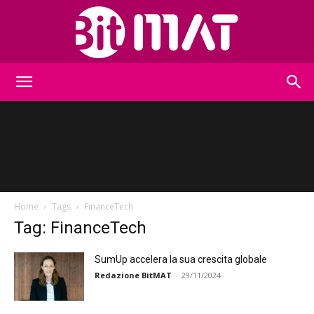
BitMat
Home
Tags
FinanceTech
Tag: FinanceTech
SumUp accelera la sua crescita globale
Redazione BitMAT
-
29/11/2024