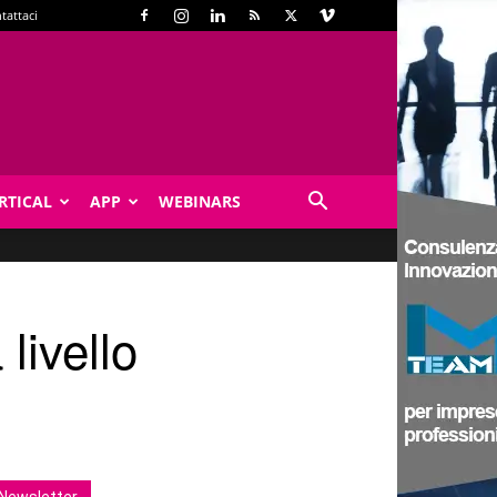
tattaci
RTICAL
APP
WEBINARS
livello