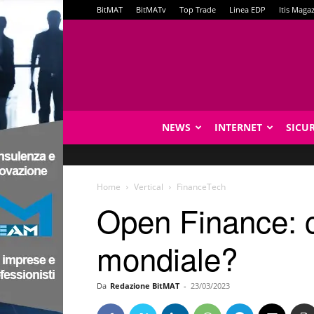
BitMAT
BitMATv
Top Trade
Linea EDP
Itis Maga
NEWS
INTERNET
SICU
Home
Vertical
FinanceTech
Open Finance: c
mondiale?
Da
Redazione BitMAT
-
23/03/2023