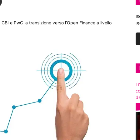
Is
ag
CBI e PwC la transizione verso l’Open Finance a livello
Tr
c
de