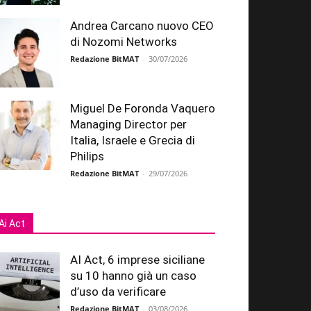
Andrea Carcano nuovo CEO
di Nozomi Networks
Redazione BitMAT
-
30/07/2026
Miguel De Foronda Vaquero
Managing Director per
Italia, Israele e Grecia di
Philips
Redazione BitMAT
-
29/07/2026
Ai Act
AI Act, 6 imprese siciliane
su 10 hanno già un caso
d’uso da verificare
Redazione BitMAT
-
03/08/2026