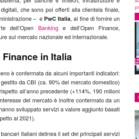
istema, per banche e fintech, infrastrutture e
IA
pr
igitali, che sono poi offerti alla clientela finale,
ministrazione – e
, al fine di fornire un
PwC Italia
arte dell’Open
Banking
e dell’Open Finance,
ure sul mercato nazionale ed internazionale.
inance in Italia
omeno è confermata da alcuni importanti indicatori:
I gestito da CBI (ca. 90% del mercato domestico)
a rispetto all’anno precedente (+114%, 190 milioni
 interesse del mercato è inoltre confermato da un
anno sviluppato servizi a valore aggiunto basati
petto al 2021).
bancari italiani delinea il set dei principali servizi