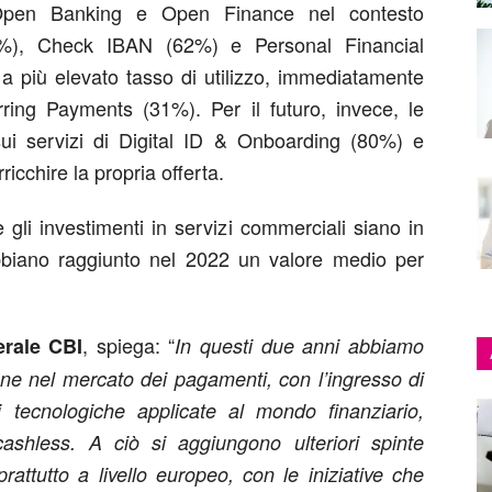
 Open Banking e Open Finance nel contesto
5%), Check IBAN (62%) e Personal Financial
a più elevato tasso di utilizzo, immediatamente
rring Payments (31%). Per il futuro, invece, le
ui servizi di Digital ID & Onboarding (80%) e
cchire la propria offerta.
gli investimenti in servizi commerciali siano in
biano raggiunto nel 2022 un valore medio per
, spiega: “
erale CBI
In questi due anni abbiamo
ione nel mercato dei pagamenti, con l’ingresso di
ni tecnologiche applicate al mondo finanziario,
 cashless. A ciò si aggiungono ulteriori spinte
rattutto a livello europeo, con le iniziative che