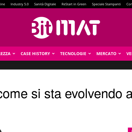
zine
Industry 5.0
Sanità Digitale
ReStart in Green
Speciale Stampanti
Con
REZZA
CASE HISTORY
TECNOLOGIE
MERCATO
VE
BitMat
ome si sta evolvendo a 