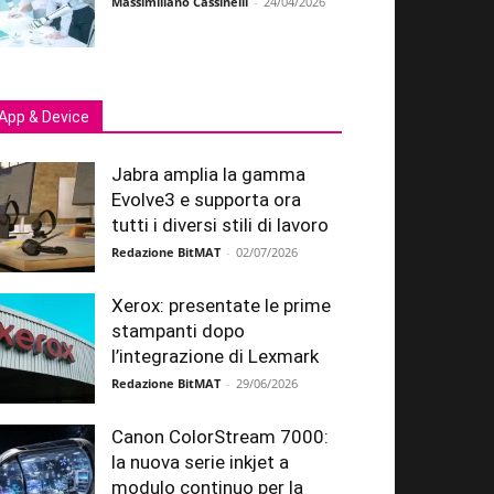
Massimiliano Cassinelli
-
24/04/2026
App & Device
Jabra amplia la gamma
Evolve3 e supporta ora
tutti i diversi stili di lavoro
Redazione BitMAT
-
02/07/2026
Xerox: presentate le prime
stampanti dopo
l’integrazione di Lexmark
Redazione BitMAT
-
29/06/2026
Canon ColorStream 7000:
la nuova serie inkjet a
modulo continuo per la