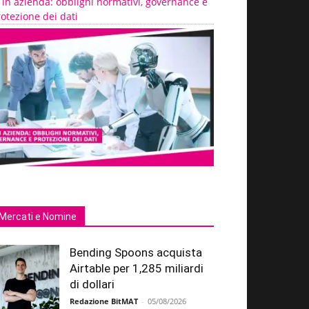
 in azienda: obblighi normativi, governance e
otezione dei dati
Mercati e Nomine
Bending Spoons acquista
Airtable per 1,285 miliardi
di dollari
Redazione BitMAT
-
05/08/2026