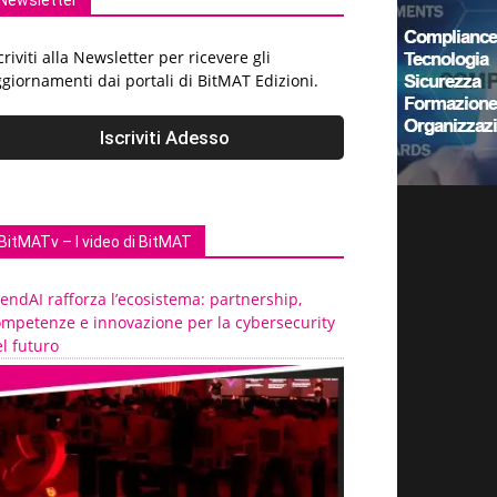
Newsletter
criviti alla Newsletter per ricevere gli
giornamenti dai portali di BitMAT Edizioni.
BitMATv – I video di BitMAT
endAI rafforza l’ecosistema: partnership,
ompetenze e innovazione per la cybersecurity
l futuro