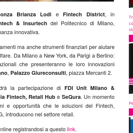
e
, in
onza Brianza Lodi
Fintech District
T
del Politecnico di Milano,
intech & Insurtech
co
st
nanza innovativa.
gamenti ma anche strumenti finanziari per aiutare
welfare. Da Milano a New York, da Parigi a Berlino:
azionali che presenteranno le loro innovazioni
,
, piazza Mercanti 2.
ano
Palazzo Giureconsulti
edrà la partecipazione di
FDI Unit Milano &
e
. Un momento
lia Fintech, Retail Hub
SeQura
Pe
oni e opportunità che le soluzioni del Fintech,
G, introducono nel settore retail.
online registrandosi a questo
link
.