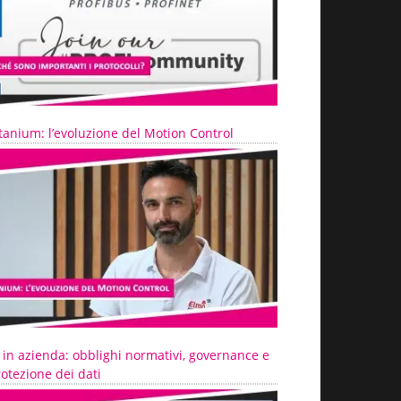
tanium: l’evoluzione del Motion Control
 in azienda: obblighi normativi, governance e
otezione dei dati