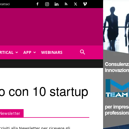
tattaci
RTICAL
APP
WEBINARS
o con 10 startup
Newsletter
criviti alla Newsletter per ricevere gli