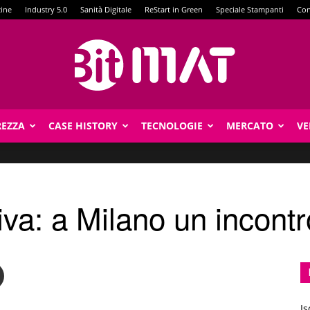
zine
Industry 5.0
Sanità Digitale
ReStart in Green
Speciale Stampanti
Con
REZZA
CASE HISTORY
TECNOLOGIE
MERCATO
VE
BitMat
va: a Milano un incontr
Is