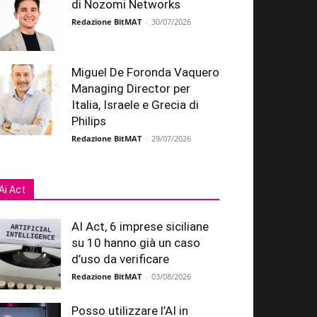
di Nozomi Networks
Redazione BitMAT
-
30/07/2026
Miguel De Foronda Vaquero
Managing Director per
Italia, Israele e Grecia di
Philips
Redazione BitMAT
-
29/07/2026
Ai Act
AI Act, 6 imprese siciliane
su 10 hanno già un caso
d’uso da verificare
Redazione BitMAT
-
03/08/2026
Posso utilizzare l’AI in