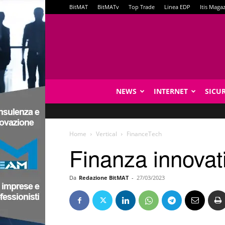
BitMAT
BitMATv
Top Trade
Linea EDP
Itis Maga
NEWS
INTERNET
SICU
Home
Vertical
FinanceTech
Finanza innovati
Da
Redazione BitMAT
-
27/03/2023