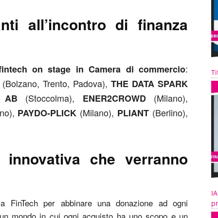
nti all’incontro di finanza
:
l fintech on stage in Camera di commercio
Ti
(Bolzano, Trento, Padova),
THE DATA SPARK
(Stoccolma),
(Milano),
 AB
ENER2CROWD
no),
(Milano),
(Berlino),
PAYDO-PLICK
PLIANT
a innovativa che verranno
IA
rma FinTech per abbinare una donazione ad ogni
pr
re un mondo in cui ogni acquisto ha uno scopo e un