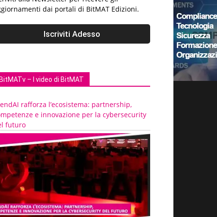
giornamenti dai portali di BitMAT Edizioni.
BitMATv – I video di BitMAT
endAI rafforza l’ecosistema: partnership,
ompetenze e innovazione per la cybersecurity
l futuro