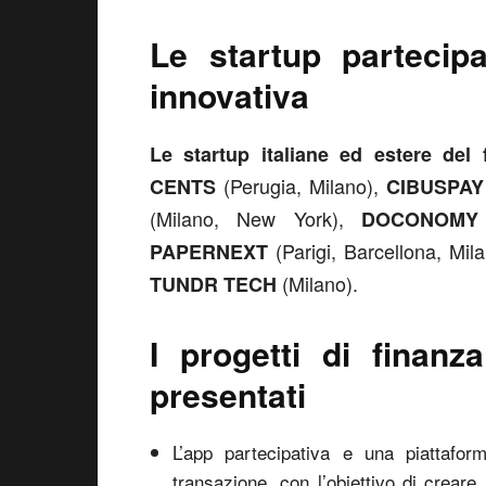
Le startup partecipa
innovativa
Le startup italiane ed estere de
(Perugia, Milano),
CENTS
CIBUSPAY
(Milano, New York),
DOCONOMY
(Parigi, Barcellona, Mila
PAPERNEXT
(Milano).
TUNDR TECH
I progetti di finanz
presentati
L’app partecipativa e una piattafo
transazione, con l’obiettivo di crea