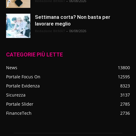
Redazione BitMAT
-
06/08/2026
Settimana corta? Non basta per
lavorare meglio
Redazione BitMAT
-
06/08/2026
CATEGORIE PIÙ LETTE
News
13800
Portale Focus On
12595
Portale Evidenza
8323
Sicurezza
3137
Portale Slider
2785
FinanceTech
2736