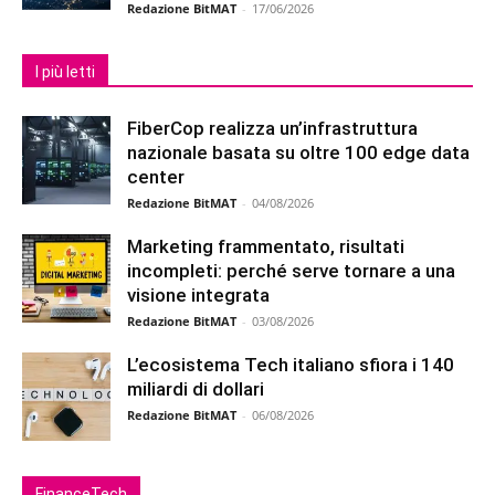
Redazione BitMAT
-
17/06/2026
I più letti
FiberCop realizza un’infrastruttura
nazionale basata su oltre 100 edge data
center
Redazione BitMAT
-
04/08/2026
Marketing frammentato, risultati
incompleti: perché serve tornare a una
visione integrata
Redazione BitMAT
-
03/08/2026
L’ecosistema Tech italiano sfiora i 140
miliardi di dollari
Redazione BitMAT
-
06/08/2026
FinanceTech