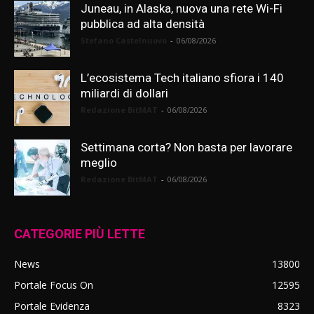
Juneau, in Alaska, nuova una rete Wi-Fi
pubblica ad alta densità
Stefano Castelnuovo
-
06/08/2026
L’ecosistema Tech italiano sfiora i 140
miliardi di dollari
Redazione BitMAT
-
06/08/2026
Settimana corta? Non basta per lavorare
meglio
Redazione BitMAT
-
06/08/2026
CATEGORIE PIÙ LETTE
News
13800
Portale Focus On
12595
Portale Evidenza
8323