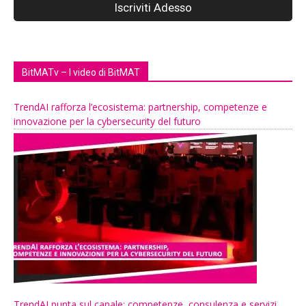
BitMATv – I video di BitMAT
TrendAI rafforza l’ecosistema: partnership, competenze e
innovazione per la cybersecurity del futuro
TrendAI punta sul canale: competenze, consulenza e servizi