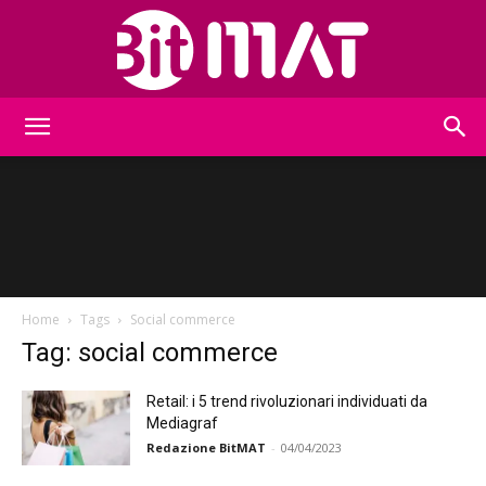
BitMat
Home
Tags
Social commerce
Tag: social commerce
Retail: i 5 trend rivoluzionari individuati da
Mediagraf
Redazione BitMAT
-
04/04/2023