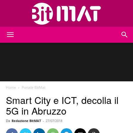
BitMat
Home
Portale BitMat
Smart City e ICT, decolla il
5G in Abruzzo
Da
Redazione BitMAT
-
27/07/2018