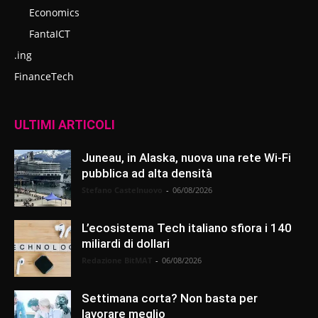
Economics
FantaICT
.ing
FinanceTech
ULTIMI ARTICOLI
Juneau, in Alaska, nuova una rete Wi-Fi
pubblica ad alta densità
Stefano Castelnuovo
-
06/08/2026
L’ecosistema Tech italiano sfiora i 140
miliardi di dollari
Redazione BitMAT
-
06/08/2026
Settimana corta? Non basta per
lavorare meglio