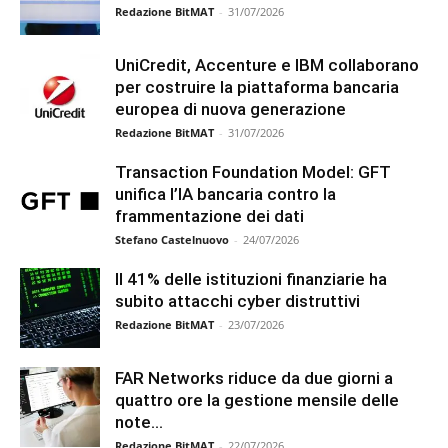
Redazione BitMAT
-
31/07/2026
UniCredit, Accenture e IBM collaborano
per costruire la piattaforma bancaria
europea di nuova generazione
Redazione BitMAT
-
31/07/2026
Transaction Foundation Model: GFT
unifica l’IA bancaria contro la
frammentazione dei dati
Stefano Castelnuovo
-
24/07/2026
Il 41% delle istituzioni finanziarie ha
subito attacchi cyber distruttivi
Redazione BitMAT
-
23/07/2026
FAR Networks riduce da due giorni a
quattro ore la gestione mensile delle
note...
Redazione BitMAT
-
22/07/2026