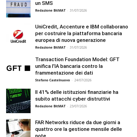
un SMS
Redazione BitMAT
-
31/07/2026
UniCredit, Accenture e IBM collaborano
per costruire la piattaforma bancaria
europea di nuova generazione
Redazione BitMAT
-
31/07/2026
Transaction Foundation Model: GFT
unifica l’IA bancaria contro la
frammentazione dei dati
Stefano Castelnuovo
-
24/07/2026
Il 41% delle istituzioni finanziarie ha
subito attacchi cyber distruttivi
Redazione BitMAT
-
23/07/2026
FAR Networks riduce da due giorni a
quattro ore la gestione mensile delle
note...