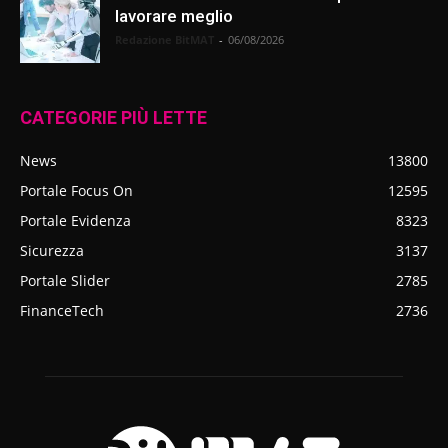
lavorare meglio
Redazione BitMAT
-
06/08/2026
CATEGORIE PIÙ LETTE
News
13800
Portale Focus On
12595
Portale Evidenza
8323
Sicurezza
3137
Portale Slider
2785
FinanceTech
2736