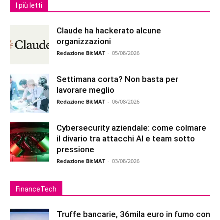
I più letti
Claude ha hackerato alcune
organizzazioni
Redazione BitMAT
-
05/08/2026
Settimana corta? Non basta per
lavorare meglio
Redazione BitMAT
-
06/08/2026
Cybersecurity aziendale: come colmare
il divario tra attacchi AI e team sotto
pressione
Redazione BitMAT
-
03/08/2026
FinanceTech
Truffe bancarie, 36mila euro in fumo con