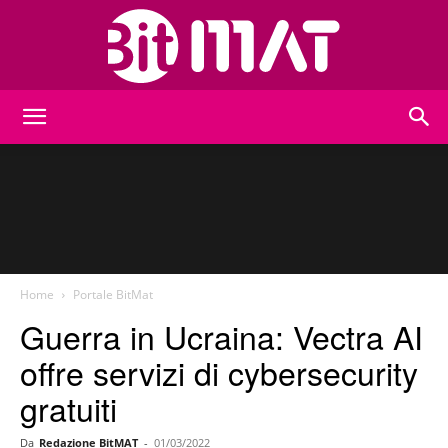
BitMat
Home
Portale BitMat
Guerra in Ucraina: Vectra AI
offre servizi di cybersecurity
gratuiti
Da
Redazione BitMAT
-
01/03/2022