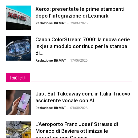
Xerox: presentate le prime stampanti
dopo l’integrazione di Lexmark
Redazione BitMAT
-
29/06/2026
Canon ColorStream 7000: la nuova serie
inkjet a modulo continuo per la stampa
di...
Redazione BitMAT
-
17/06/2026
I più letti
Just Eat Takeaway.com: in Italia il nuovo
assistente vocale con AI
Redazione BitMAT
-
03/08/2026
L’Aeroporto Franz Josef Strauss di
Monaco di Baviera ottimizza le
operation con Celonis