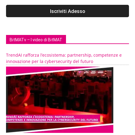
BitMATv – I video di BitMAT
TrendAI rafforza l’ecosistema: partnership, competenze e
innovazione per la cybersecurity del futuro