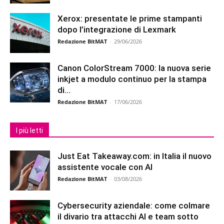
Xerox: presentate le prime stampanti
dopo l’integrazione di Lexmark
Redazione BitMAT
-
29/06/2026
Canon ColorStream 7000: la nuova serie
inkjet a modulo continuo per la stampa
di...
Redazione BitMAT
-
17/06/2026
I più letti
Just Eat Takeaway.com: in Italia il nuovo
assistente vocale con AI
Redazione BitMAT
-
03/08/2026
Cybersecurity aziendale: come colmare
il divario tra attacchi AI e team sotto