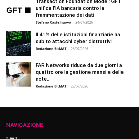
Transaction Foundation Model: GFT
unifica l’IA bancaria contro la
frammentazione dei dati
Stefano Castelnuovo
-
24/07/2026
Il 41% delle istituzioni finanziarie ha
subito attacchi cyber distruttivi
Redazione BitMAT
-
23/07/2026
FAR Networks riduce da due giorni a
quattro ore la gestione mensile delle
note...
Redazione BitMAT
-
22/07/2026
NAVIGAZIONE
News