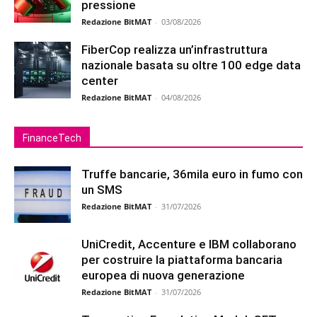
pressione
Redazione BitMAT
-
03/08/2026
FiberCop realizza un’infrastruttura
nazionale basata su oltre 100 edge data
center
Redazione BitMAT
-
04/08/2026
FinanceTech
Truffe bancarie, 36mila euro in fumo con
un SMS
Redazione BitMAT
-
31/07/2026
UniCredit, Accenture e IBM collaborano
per costruire la piattaforma bancaria
europea di nuova generazione
Redazione BitMAT
-
31/07/2026