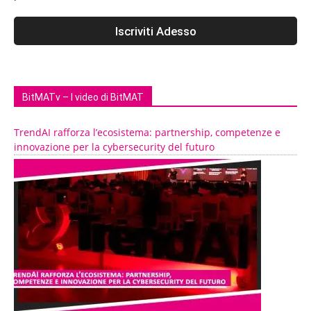
BitMATv – I video di BitMAT
TrendAI rafforza l’ecosistema: partnership, competenze e
innovazione per la cybersecurity del futuro