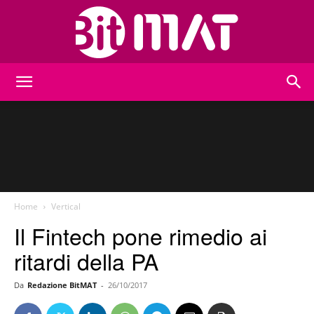
BitMat
Home
Vertical
Il Fintech pone rimedio ai
ritardi della PA
Da
Redazione BitMAT
-
26/10/2017