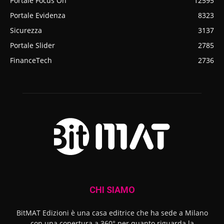
Portale Focus On
12595
Portale Evidenza
8323
Sicurezza
3137
Portale Slider
2785
FinanceTech
2736
CHI SIAMO
BitMAT Edizioni è una casa editrice che ha sede a Milano
con una copertura a 360° per quanto riguarda la