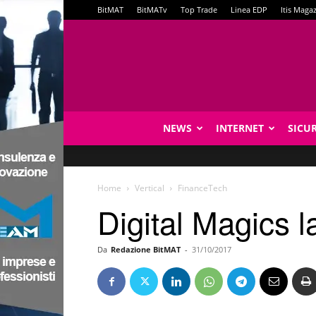
BitMAT
BitMATv
Top Trade
Linea EDP
Itis Maga
NEWS
INTERNET
SICU
Home
Vertical
FinanceTech
Digital Magics 
Da
Redazione BitMAT
-
31/10/2017