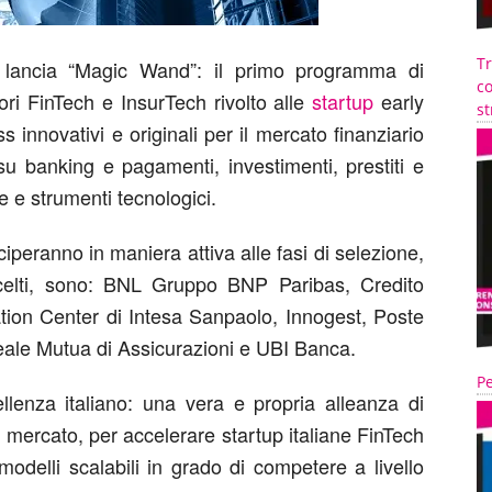
T
s
lancia “Magic Wand”: il primo programma di
co
tori FinTech e InsurTech rivolto alle
startup
early
st
innovativi e originali per il mercato finanziario
 su banking e pagamenti, investimenti, prestiti e
e e strumenti tecnologici.
peranno in maniera attiva alle fasi di selezione,
scelti, sono: BNL Gruppo BNP Paribas, Credito
vation Center di Intesa Sanpaolo, Innogest, Poste
Reale Mutua di Assicurazioni e UBI Banca.
Pe
ellenza italiano: una vera e propria alleanza di
l mercato, per accelerare startup italiane FinTech
odelli scalabili in grado di competere a livello