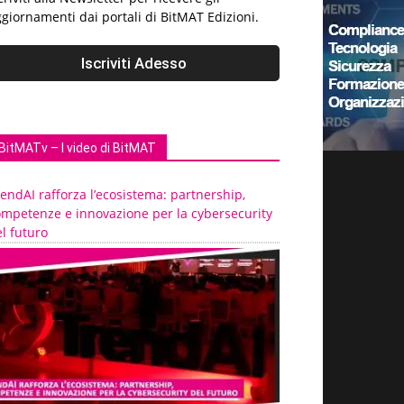
giornamenti dai portali di BitMAT Edizioni.
BitMATv – I video di BitMAT
endAI rafforza l’ecosistema: partnership,
ompetenze e innovazione per la cybersecurity
l futuro