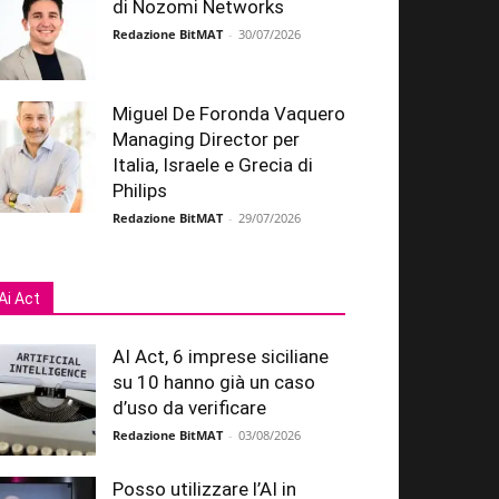
di Nozomi Networks
Redazione BitMAT
-
30/07/2026
Miguel De Foronda Vaquero
Managing Director per
Italia, Israele e Grecia di
Philips
Redazione BitMAT
-
29/07/2026
Ai Act
AI Act, 6 imprese siciliane
su 10 hanno già un caso
d’uso da verificare
Redazione BitMAT
-
03/08/2026
Posso utilizzare l’AI in