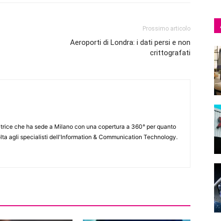
Prossimo articolo
Aeroporti di Londra: i dati persi e non
crittografati
itrice che ha sede a Milano con una copertura a 360° per quanto
lta agli specialisti dell'lnformation & Communication Technology.