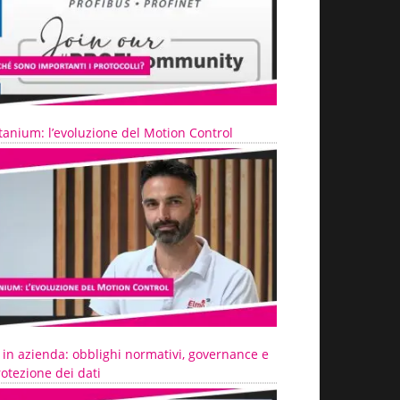
tanium: l’evoluzione del Motion Control
 in azienda: obblighi normativi, governance e
otezione dei dati