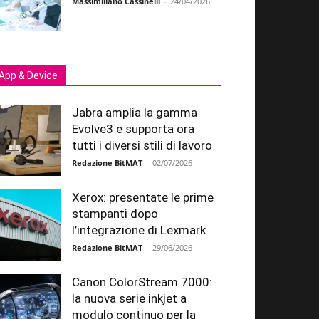
Massimiliano Cassinelli
-
24/04/2026
App & Device
Jabra amplia la gamma
Evolve3 e supporta ora
tutti i diversi stili di lavoro
Redazione BitMAT
-
02/07/2026
Xerox: presentate le prime
stampanti dopo
l’integrazione di Lexmark
Redazione BitMAT
-
29/06/2026
Canon ColorStream 7000:
la nuova serie inkjet a
modulo continuo per la