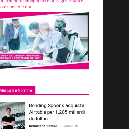
 in azienda: obblighi normativi, governance e
otezione dei dati
Mercati e Nomine
Bending Spoons acquista
Airtable per 1,285 miliardi
di dollari
Redazione BitMAT
-
05/08/2026