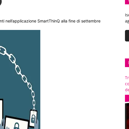
Is
ag
nti nell’applicazione SmartThinQ alla fine di settembre
Tr
c
de