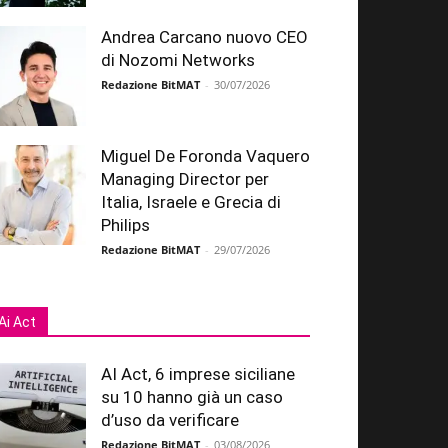
Andrea Carcano nuovo CEO
di Nozomi Networks
Redazione BitMAT
-
30/07/2026
Miguel De Foronda Vaquero
Managing Director per
Italia, Israele e Grecia di
Philips
Redazione BitMAT
-
29/07/2026
Ai Act
AI Act, 6 imprese siciliane
su 10 hanno già un caso
d’uso da verificare
Redazione BitMAT
-
03/08/2026