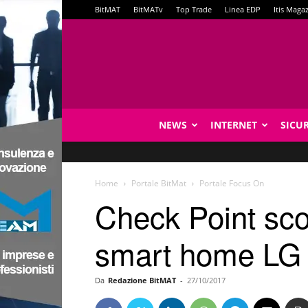
BitMAT
BitMATv
Top Trade
Linea EDP
Itis Maga
NEWS
INTERNET
SICU
Home
Portale BitMat
Portale Focus On
Check Point scop
smart home LG
Da
Redazione BitMAT
-
27/10/2017