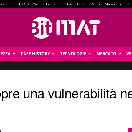
zine
Industry 5.0
Sanità Digitale
ReStart in Green
Speciale Stampanti
Con
REZZA
CASE HISTORY
TECNOLOGIE
MERCATO
VE
BitMat
re una vulnerabilità nei