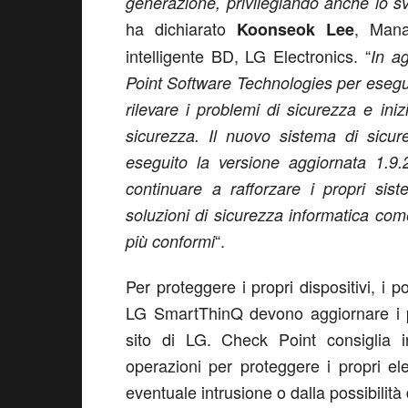
generazione, privilegiando anche lo sv
ha dichiarato
, Mana
Koonseok Lee
intelligente BD, LG Electronics. “
In a
Point Software Technologies per esegui
rilevare i problemi di sicurezza e in
sicurezza. Il nuovo sistema di sicur
eseguito la versione aggiornata 1.9
continuare a rafforzare i propri sist
soluzioni di sicurezza informatica com
“.
più conformi
Per proteggere i propri dispositivi, i p
LG SmartThinQ devono aggiornare i pro
sito di LG. Check Point consiglia i
operazioni per proteggere i propri el
eventuale intrusione o dalla possibilità