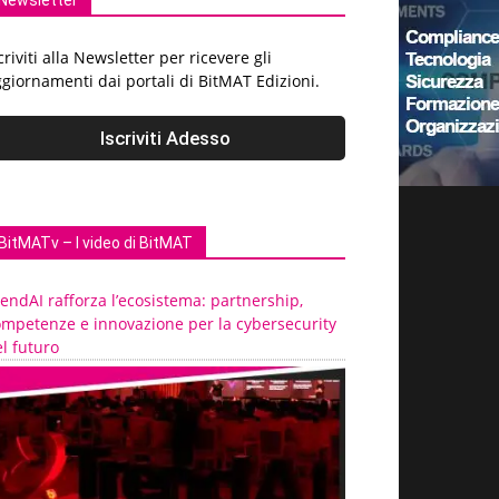
Newsletter
criviti alla Newsletter per ricevere gli
giornamenti dai portali di BitMAT Edizioni.
BitMATv – I video di BitMAT
endAI rafforza l’ecosistema: partnership,
ompetenze e innovazione per la cybersecurity
l futuro