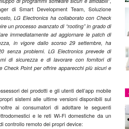
“,
iluppo di programmi software sicuri e affidabili
ger di Smart Development Team, Soluzione
gosto, LG Electronics ha collaborato con Check
re un processo avanzato di “rooting” in grado di
iziare immediatamente ad aggiornare le patch di
ezza, in vigore dallo scorso 29 settembre, ha
.20 senza problemi. LG Electronics prevede di
emi di sicurezza e di lavorare con fornitori di
e Check Point per offrire apparecchi più sicuri e
ossessori dei prodotti e gli utenti dell’app mobile
pri sistemi alle ultime versioni disponibili sul
noltre ai consumatori di adottare le seguenti
ettrodomestici e le reti Wi-Fi domestiche da un
 di controllo remoto dei propri device: