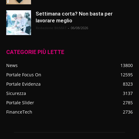
Settimana corta? Non basta per
lavorare meglio
Redazione BitMAT
-
06/08/2026
CATEGORIE PIÙ LETTE
News
13800
Portale Focus On
12595
Portale Evidenza
8323
Sicurezza
3137
Portale Slider
2785
FinanceTech
2736