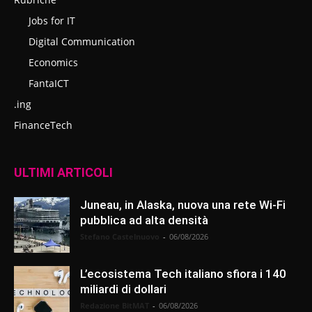
Jobs for IT
Digital Communication
Economics
FantaICT
.ing
FinanceTech
ULTIMI ARTICOLI
Juneau, in Alaska, nuova una rete Wi-Fi
pubblica ad alta densità
Stefano Castelnuovo
-
06/08/2026
L’ecosistema Tech italiano sfiora i 140
miliardi di dollari
Redazione BitMAT
-
06/08/2026