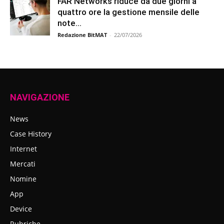
FAR Networks riduce da due giorni a
quattro ore la gestione mensile delle
note...
Redazione BitMAT
-
22/07/2026
NAVIGAZIONE
News
Case History
Internet
Mercati
Nomine
App
Device
Rubriche