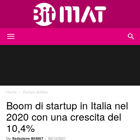
BitMat
Home
Portale BitMat
Boom di startup in Italia nel
2020 con una crescita del
10,4%
Da
Redazione BitMAT
-
06/12/2021