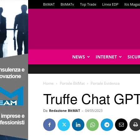
BitMAT
BitMATv
Top Trade
Linea EDP
Itis Maga
NEWS
INTERNET
SICU
Home
Portale BitMat
Portale Evidenza
Truffe Chat GPT
Da
Redazione BitMAT
-
04/05/2023