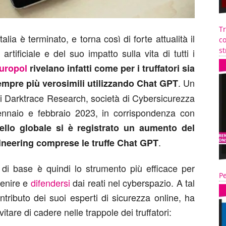
T
ia è terminato, e torna così di forte attualità il
co
st
 artificiale e del suo impatto sulla vita di tutti i
uropol
rivelano infatti come per i truffatori sia
. Un
empre più verosimili utilizzando Chat GPT
di Darktrace Research, società di Cybersicurezza
ennaio e febbraio 2023, in corrispondenza con
vello globale si è registrato un aumento del
.
gineering comprese le truffe Chat GPT
 di base è quindi lo strumento più efficace per
Pe
venire e
difendersi
dai reati nel cyberspazio. A tal
tributo dei suoi esperti di sicurezza online, ha
evitare di cadere nelle trappole dei truffatori: