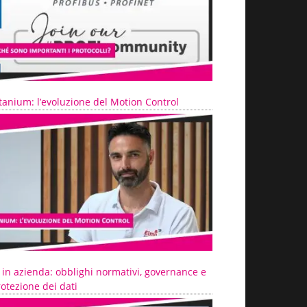
tanium: l’evoluzione del Motion Control
 in azienda: obblighi normativi, governance e
otezione dei dati