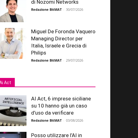
di Nozomi Networks
Redazione BitMAT
-
30/07/2026
Miguel De Foronda Vaquero
Managing Director per
Italia, Israele e Grecia di
Philips
Redazione BitMAT
-
29/07/2026
Ai Act
AI Act, 6 imprese siciliane
su 10 hanno già un caso
d’uso da verificare
Redazione BitMAT
-
03/08/2026
Posso utilizzare l’AI in