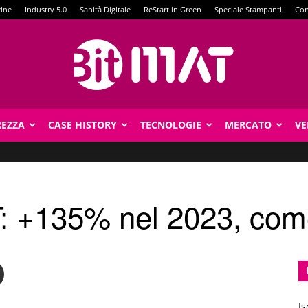
zine
Industry 5.0
Sanità Digitale
ReStart in Green
Speciale Stampanti
Con
REZZA
CASE HISTORY
TECNOLOGIE
MERCATO
VE
BitMat
: +135% nel 2023, come
Is