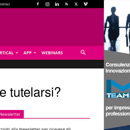
tattaci
RTICAL
APP
WEBINARS
 tutelarsi?
Newsletter
criviti alla Newsletter per ricevere gli