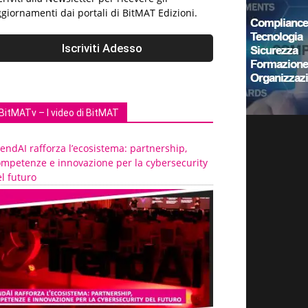
giornamenti dai portali di BitMAT Edizioni.
BitMATv – I video di BitMAT
endAI rafforza l’ecosistema: partnership,
ompetenze e innovazione per la cybersecurity
l futuro