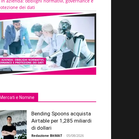
 in azienda: obblighi normativi, governance e
otezione dei dati
Mercati e Nomine
Bending Spoons acquista
Airtable per 1,285 miliardi
di dollari
Redazione BitMAT
-
05/08/2026