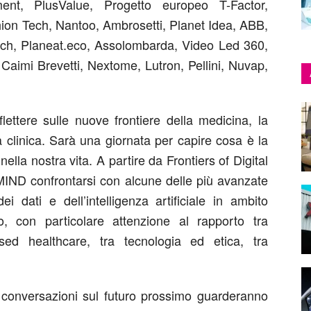
t, PlusValue, Progetto europeo T-Factor,
hion Tech, Nantoo, Ambrosetti, Planet Idea, ABB,
ech, Planeat.eco, Assolombarda, Video Led 360,
Caimi Brevetti, Nextome, Lutron, Pellini, Nuvap,
lettere sulle nuove frontiere della medicina, la
a clinica. Sarà una giornata per capire cosa è la
ella nostra vita. A partire da Frontiers of Digital
i MIND confrontarsi con alcune delle più avanzate
i dati e dell’intelligenza artificiale in ambito
o, con particolare attenzione al rapporto tra
sed healthcare, tra tecnologia ed etica, tra
e conversazioni sul futuro prossimo guarderanno