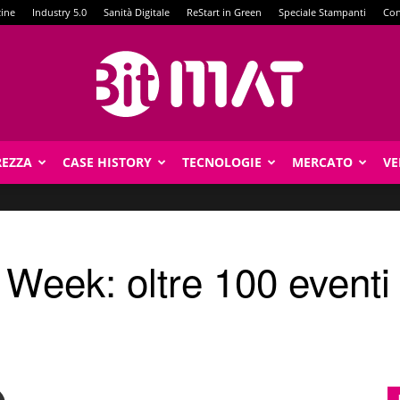
zine
Industry 5.0
Sanità Digitale
ReStart in Green
Speciale Stampanti
Con
REZZA
CASE HISTORY
TECNOLOGIE
MERCATO
VE
BitMat
Week: oltre 100 eventi 