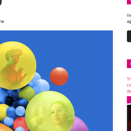
Is
ag
one
Tr
c
de