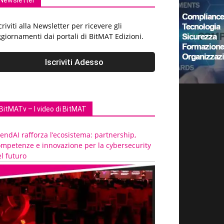
Newsletter
criviti alla Newsletter per ricevere gli
giornamenti dai portali di BitMAT Edizioni.
BitMATv – I video di BitMAT
endAI rafforza l’ecosistema: partnership,
ompetenze e innovazione per la cybersecurity
l futuro