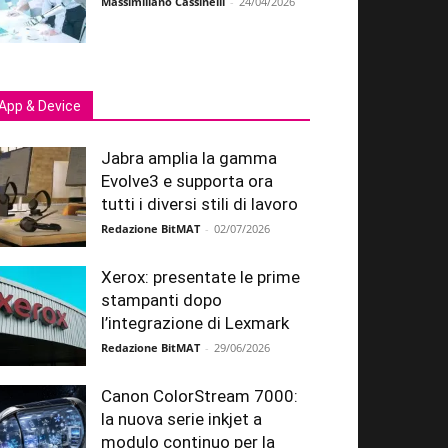
Massimiliano Cassinelli
-
24/04/2026
App & Device
Jabra amplia la gamma
Evolve3 e supporta ora
tutti i diversi stili di lavoro
Redazione BitMAT
-
02/07/2026
Xerox: presentate le prime
stampanti dopo
l’integrazione di Lexmark
Redazione BitMAT
-
29/06/2026
Canon ColorStream 7000:
la nuova serie inkjet a
modulo continuo per la