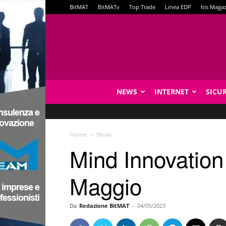
BitMAT
BitMATv
Top Trade
Linea EDP
Itis Maga
NEWS
INTERNET
SICU
Home
News
Mind Innovation 
Maggio
Da
Redazione BitMAT
-
04/05/2023