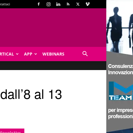
tattaci
RTICAL
APP
WEBINARS
dall’8 al 13