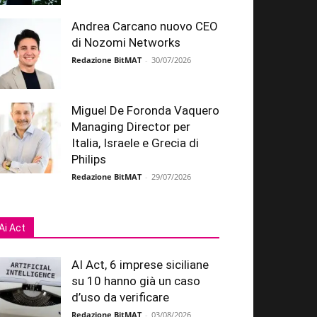
Andrea Carcano nuovo CEO
di Nozomi Networks
Redazione BitMAT
-
30/07/2026
Miguel De Foronda Vaquero
Managing Director per
Italia, Israele e Grecia di
Philips
Redazione BitMAT
-
29/07/2026
Ai Act
AI Act, 6 imprese siciliane
su 10 hanno già un caso
d’uso da verificare
Redazione BitMAT
-
03/08/2026