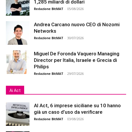
1,285 miliardi di dollari
Redazione BitMAT
-
05/08/2026
Andrea Carcano nuovo CEO di Nozomi
Networks
Redazione BitMAT
-
30/07/2026
Miguel De Foronda Vaquero Managing
Director per Italia, Israele e Grecia di
Philips
Redazione BitMAT
-
29/07/2026
Ai Act
AI Act, 6 imprese siciliane su 10 hanno
già un caso d’uso da verificare
Redazione BitMAT
-
03/08/2026