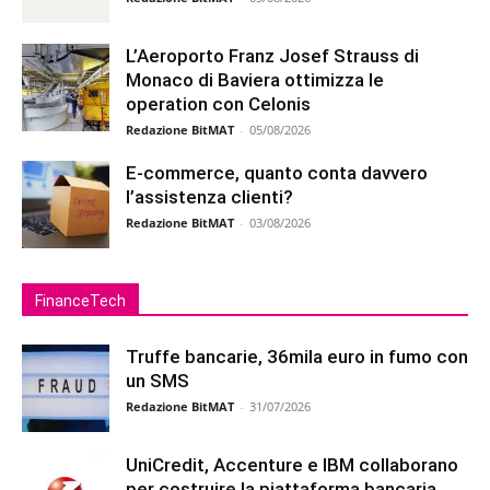
L’Aeroporto Franz Josef Strauss di
Monaco di Baviera ottimizza le
operation con Celonis
Redazione BitMAT
-
05/08/2026
E-commerce, quanto conta davvero
l’assistenza clienti?
Redazione BitMAT
-
03/08/2026
FinanceTech
Truffe bancarie, 36mila euro in fumo con
un SMS
Redazione BitMAT
-
31/07/2026
UniCredit, Accenture e IBM collaborano
per costruire la piattaforma bancaria