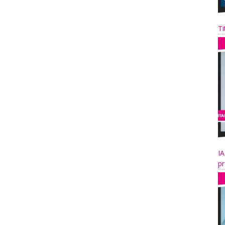
Ti
IA
pr