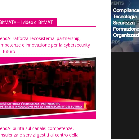
BitMATv – I video di BitMAT
endAI rafforza l’ecosistema: partnership,
mpetenze e innovazione per la cybersecurity
l futuro
endAI punta sul canale: competenze,
nsulenza e servizi gestiti al centro della