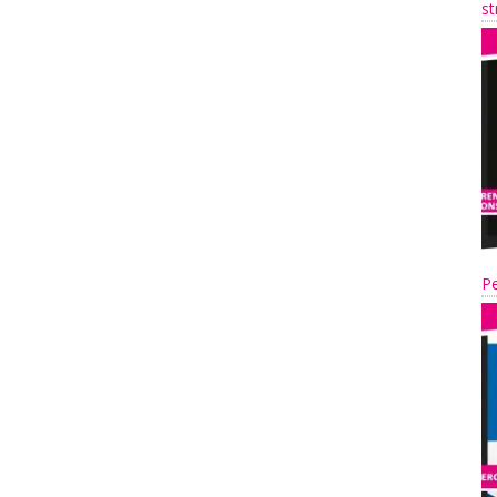
st
Pe