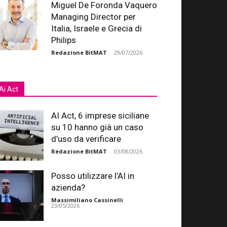
Miguel De Foronda Vaquero
Managing Director per
Italia, Israele e Grecia di
Philips
Redazione BitMAT
-
29/07/2026
Ai Act
AI Act, 6 imprese siciliane
su 10 hanno già un caso
d’uso da verificare
Redazione BitMAT
-
03/08/2026
Posso utilizzare l’AI in
azienda?
Massimiliano Cassinelli
-
23/05/2026