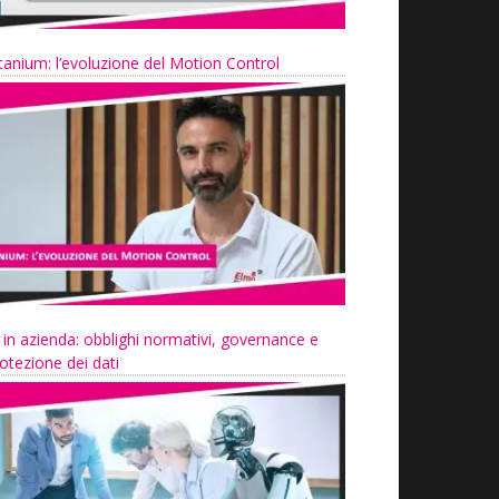
tanium: l’evoluzione del Motion Control
 in azienda: obblighi normativi, governance e
otezione dei dati