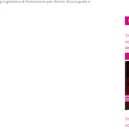
 programma di formazione per donne disoccupate e
.
Tr
co
de
Tr
co