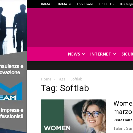
BitMAT
BitMATv
Top Trade
Linea EDP
Itis Mag
NEWS
INTERNET
SICU
Home
Tags
Softlab
Tag: Softlab
Women 
marzo
Redazione
Talent Gar