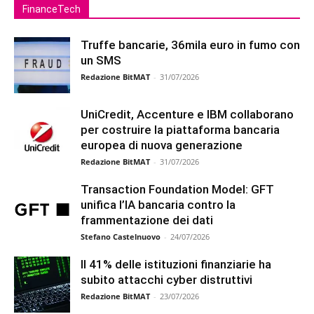
FinanceTech
Truffe bancarie, 36mila euro in fumo con
un SMS
Redazione BitMAT
-
31/07/2026
UniCredit, Accenture e IBM collaborano
per costruire la piattaforma bancaria
europea di nuova generazione
Redazione BitMAT
-
31/07/2026
Transaction Foundation Model: GFT
unifica l’IA bancaria contro la
frammentazione dei dati
Stefano Castelnuovo
-
24/07/2026
Il 41% delle istituzioni finanziarie ha
subito attacchi cyber distruttivi
Redazione BitMAT
-
23/07/2026