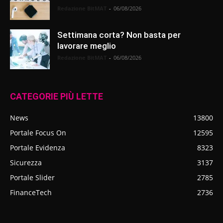
Redazione BitMAT
-
06/08/2026
Settimana corta? Non basta per
lavorare meglio
Redazione BitMAT
-
06/08/2026
CATEGORIE PIÙ LETTE
News
13800
Portale Focus On
12595
Portale Evidenza
8323
Sicurezza
3137
Portale Slider
2785
FinanceTech
2736