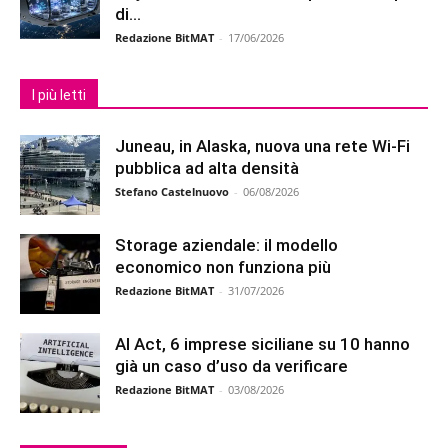
di...
Redazione BitMAT
-
17/06/2026
I più letti
Juneau, in Alaska, nuova una rete Wi-Fi
pubblica ad alta densità
Stefano Castelnuovo
-
06/08/2026
Storage aziendale: il modello
economico non funziona più
Redazione BitMAT
-
31/07/2026
AI Act, 6 imprese siciliane su 10 hanno
già un caso d’uso da verificare
Redazione BitMAT
-
03/08/2026