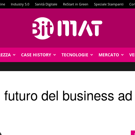
zine
Industry 5.0
Sanità Digitale
ReStart in Green
Speciale Stampanti
Con
REZZA
CASE HISTORY
TECNOLOGIE
MERCATO
VE
BitMat
l futuro del business ad