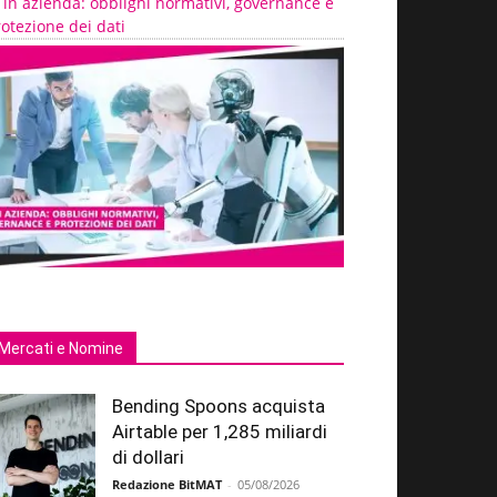
 in azienda: obblighi normativi, governance e
otezione dei dati
Mercati e Nomine
Bending Spoons acquista
Airtable per 1,285 miliardi
di dollari
Redazione BitMAT
-
05/08/2026