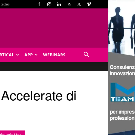
tattaci
RTICAL
APP
WEBINARS
 Accelerate di