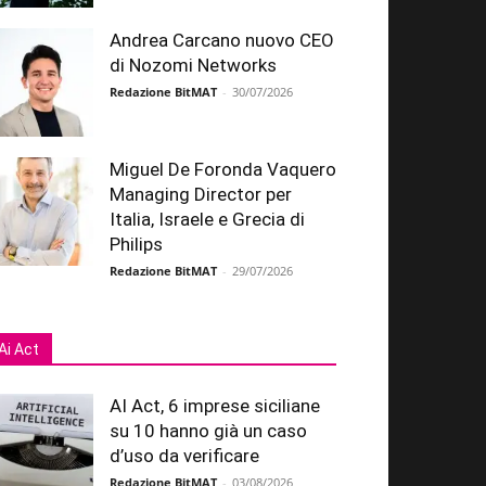
Andrea Carcano nuovo CEO
di Nozomi Networks
Redazione BitMAT
-
30/07/2026
Miguel De Foronda Vaquero
Managing Director per
Italia, Israele e Grecia di
Philips
Redazione BitMAT
-
29/07/2026
Ai Act
AI Act, 6 imprese siciliane
su 10 hanno già un caso
d’uso da verificare
Redazione BitMAT
-
03/08/2026