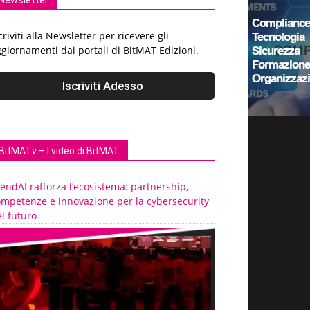
Newsletter
criviti alla Newsletter per ricevere gli
giornamenti dai portali di BitMAT Edizioni.
BitMATv – I video di BitMAT
endAI rafforza l’ecosistema: partnership,
ompetenze e innovazione per la cybersecurity
l futuro