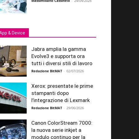
Massimiliano Cassinelli
-
24/04/2026
App & Device
Jabra amplia la gamma
Evolve3 e supporta ora
tutti i diversi stili di lavoro
Redazione BitMAT
-
02/07/2026
Xerox: presentate le prime
stampanti dopo
l’integrazione di Lexmark
Redazione BitMAT
-
29/06/2026
Canon ColorStream 7000:
la nuova serie inkjet a
modulo continuo per la