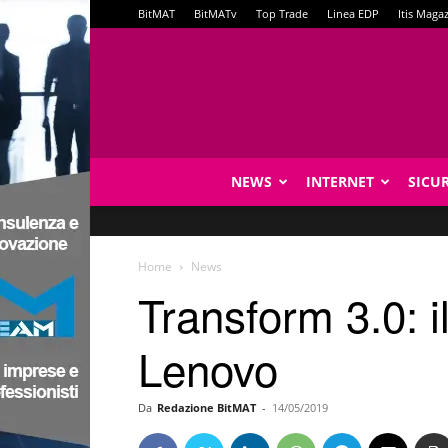
BitMAT
BitMATv
Top Trade
Linea EDP
Itis Maga
NEWS
INTERNET
SICU
Home
News
Transform 3.0: i
Lenovo
Da
Redazione BitMAT
-
14/05/2019