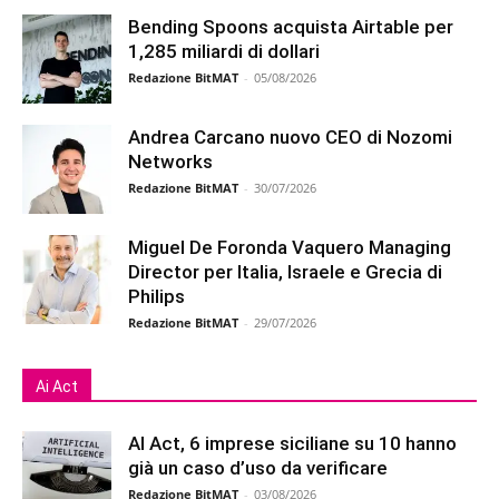
Bending Spoons acquista Airtable per
1,285 miliardi di dollari
Redazione BitMAT
-
05/08/2026
Andrea Carcano nuovo CEO di Nozomi
Networks
Redazione BitMAT
-
30/07/2026
Miguel De Foronda Vaquero Managing
Director per Italia, Israele e Grecia di
Philips
Redazione BitMAT
-
29/07/2026
Ai Act
AI Act, 6 imprese siciliane su 10 hanno
già un caso d’uso da verificare
Redazione BitMAT
-
03/08/2026