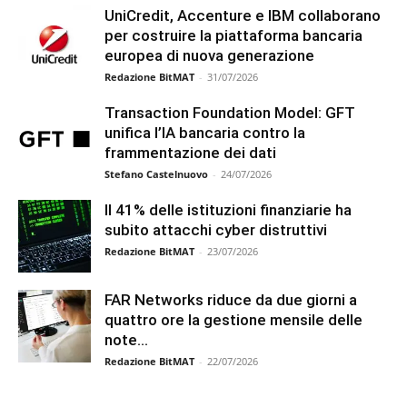
UniCredit, Accenture e IBM collaborano
per costruire la piattaforma bancaria
europea di nuova generazione
Redazione BitMAT
-
31/07/2026
Transaction Foundation Model: GFT
unifica l’IA bancaria contro la
frammentazione dei dati
Stefano Castelnuovo
-
24/07/2026
Il 41% delle istituzioni finanziarie ha
subito attacchi cyber distruttivi
Redazione BitMAT
-
23/07/2026
FAR Networks riduce da due giorni a
quattro ore la gestione mensile delle
note...
Redazione BitMAT
-
22/07/2026