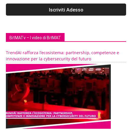
BitMATv – I video di BitMAT
TrendAI rafforza l’ecosistema: partnership, competenze e
innovazione per la cybersecurity del futuro