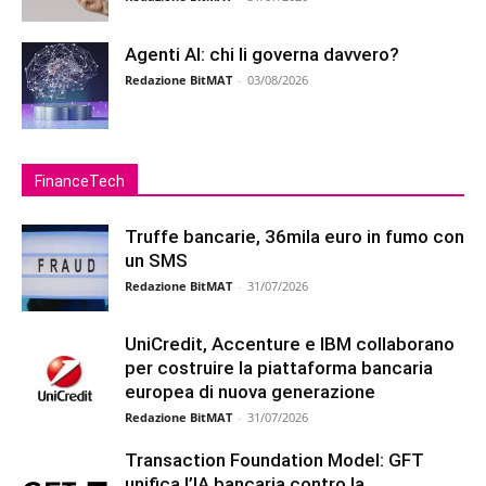
Agenti AI: chi li governa davvero?
Redazione BitMAT
-
03/08/2026
FinanceTech
Truffe bancarie, 36mila euro in fumo con
un SMS
Redazione BitMAT
-
31/07/2026
UniCredit, Accenture e IBM collaborano
per costruire la piattaforma bancaria
europea di nuova generazione
Redazione BitMAT
-
31/07/2026
Transaction Foundation Model: GFT
unifica l’IA bancaria contro la