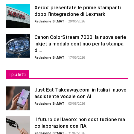
Xerox: presentate le prime stampanti
dopo l’integrazione di Lexmark
Redazione BitMAT
-
29/06/2026
Canon ColorStream 7000: la nuova serie
inkjet a modulo continuo per la stampa
di...
Redazione BitMAT
-
17/06/2026
I più letti
Just Eat Takeaway.com: in Italia il nuovo
assistente vocale con AI
Redazione BitMAT
-
03/08/2026
Il futuro del lavoro: non sostituzione ma
collaborazione con l’IA
Redazione BitMAT
-
31/07/2026