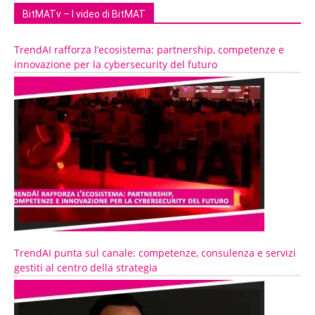
BitMATv – I video di BitMAT
TrendAI rafforza l’ecosistema: partnership, competenze e
innovazione per la cybersecurity del futuro
TrendAI punta sul canale: competenze, consulenza e servizi
gestiti al centro della strategia