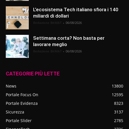
L’ecosistema Tech italiano sfiora i 140
miliardi di dollari
Redazione BitMAT
-
06/08/2026
Settimana corta? Non basta per
lavorare meglio
Redazione BitMAT
-
06/08/2026
CATEGORIE PIÙ LETTE
News
13800
Portale Focus On
12595
Portale Evidenza
8323
Sicurezza
3137
Portale Slider
2785