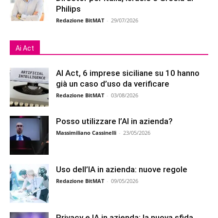
Philips
Redazione BitMAT
-
29/07/2026
Ai Act
AI Act, 6 imprese siciliane su 10 hanno
già un caso d’uso da verificare
Redazione BitMAT
-
03/08/2026
Posso utilizzare l’AI in azienda?
Massimiliano Cassinelli
-
23/05/2026
Uso dell’IA in azienda: nuove regole
Redazione BitMAT
-
09/05/2026
Privacy e IA in azienda: la nuova sfida