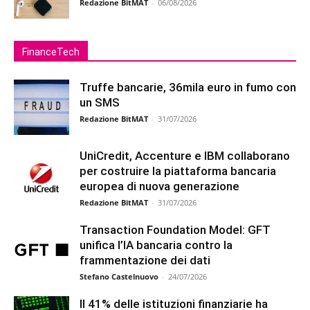
Redazione BitMAT
-
06/08/2026
FinanceTech
Truffe bancarie, 36mila euro in fumo con
un SMS
Redazione BitMAT
-
31/07/2026
UniCredit, Accenture e IBM collaborano
per costruire la piattaforma bancaria
europea di nuova generazione
Redazione BitMAT
-
31/07/2026
Transaction Foundation Model: GFT
unifica l’IA bancaria contro la
frammentazione dei dati
Stefano Castelnuovo
-
24/07/2026
Il 41% delle istituzioni finanziarie ha